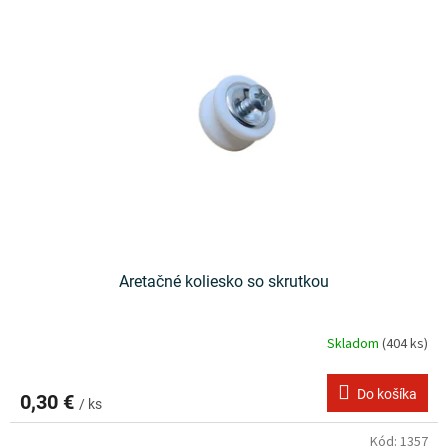
u
i
k
s
t
p
o
r
v
o
d
u
k
t
o
v
Aretačné koliesko so skrutkou
Skladom
(404 ks)
Do košíka
0,30 €
/ ks
Kód:
1357