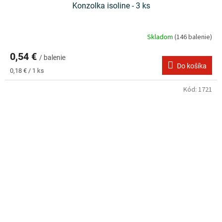
Konzolka isoline - 3 ks
Skladom
(146 balenie)
0,54 €
/ balenie
Do košíka
Jednotková
0,18 € / 1 ks
cena:
Kód:
1721