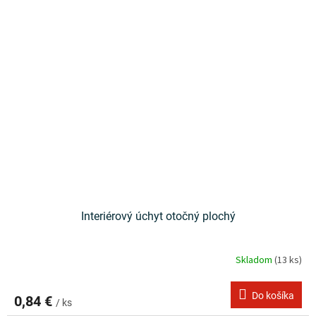
Interiérový úchyt otočný plochý
Skladom
(13 ks)
Do košíka
0,84 €
/ ks