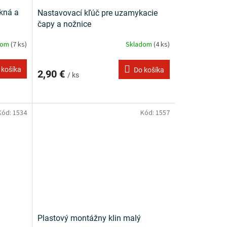
kná a
Nastavovací kľúč pre uzamykacie
čapy a nožnice
dom
(7 ks)
Skladom
(4 ks)
 košíka
Do košíka
2,90 €
/ ks
Kód:
1534
Kód:
1557
Plastový montážny klin malý