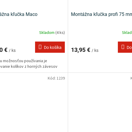
ážna kľučka Maco
Montážna kľučka profi 75 m
Skladom
(4 ks)
Skla
Do košíka
Do
0 €
13,95 €
/ ks
/ ks
u možnosťou používania je
vanie kolíkov z horných závesov
Kód:
1239