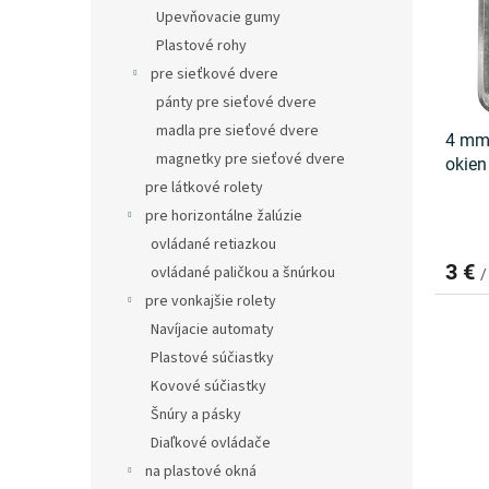
s
r
Upevňovacie gumy
p
o
Plastové rohy
r
d
o
u
pre sieťkové dvere
d
k
pánty pre sieťové dvere
u
t
madla pre sieťové dvere
4 mm 
k
o
magnetky pre sieťové dvere
okien
t
v
pre látkové rolety
o
v
pre horizontálne žalúzie
ovládané retiazkou
3 €
ovládané paličkou a šnúrkou
/
pre vonkajšie rolety
Navíjacie automaty
Plastové súčiastky
Kovové súčiastky
Šnúry a pásky
Diaľkové ovládače
na plastové okná