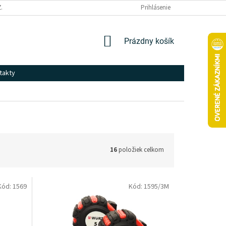
ZÁSADY SPRACOVANIA A OCHRANY OSOBNÝCH ÚDAJOV
Prihlásenie
NÁKUPNÝ
Prázdny košík
KOŠÍK
takty
16
položiek celkom
Kód:
1569
Kód:
1595/3M