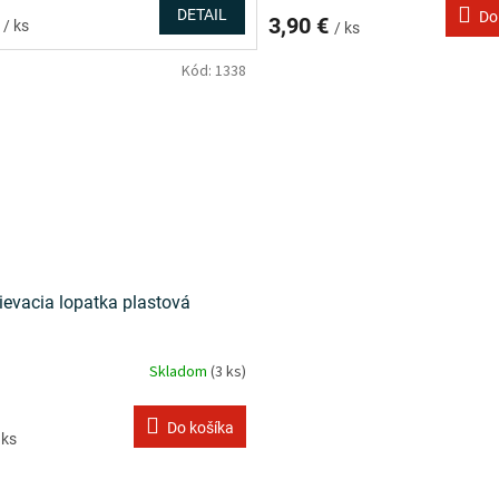
DETAIL
Do
€
3,90 €
/ ks
/ ks
Kód:
1338
ievacia lopatka plastová
Skladom
(3 ks)
Do košíka
 ks
O