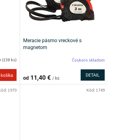
Meracie pásmo vreckové s
magnetom
m
(158 ks)
Čoskoro skladom
DETAIL
 košíka
11,40 €
od
/ ks
Kód:
1970
Kód:
1749