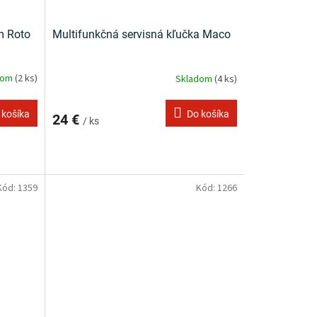
m Roto
Multifunkčná servisná kľučka Maco
dom
(2 ks)
Skladom
(4 ks)
 košíka
Do košíka
24 €
/ ks
Kód:
1359
Kód:
1266