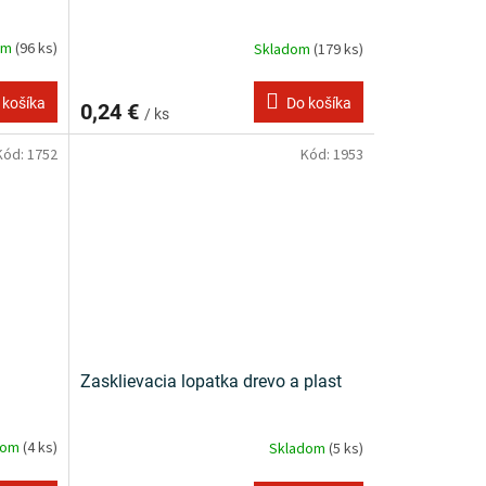
om
(96 ks)
Skladom
(179 ks)
 košíka
Do košíka
0,24 €
/ ks
Kód:
1752
Kód:
1953
Zasklievacia lopatka drevo a plast
dom
(4 ks)
Skladom
(5 ks)