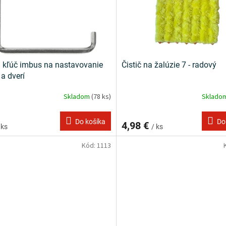
kľúč imbus na nastavovanie
Čistič na žalúzie 7 - radový
 a dverí
Skladom
(78 ks)
Sklado
Do košíka
Do
4,98 €
 ks
/ ks
Kód:
1113