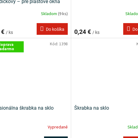
dičkový – pre plastové okná
Skladom
(9 ks)
Sklad
Do košíka
Do
 €
0,24 €
/ ks
/ ks
Kód:
1398
doprava
adarmo
sionálna škrabka na sklo
Škrabka na sklo
Vypredané
Skla