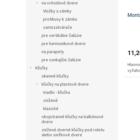
na vchodové dvere
Vložky a zámky
Mont
protikusy k zámku
samozatvárače
pre vertikálne žalúzie
pre harmonikové dvere
na parapety
11,2
pre vonkajšie žalúzie
Hlavno
Kľučky
vyťaho
okenné kľučky
kľučky na plastové dvere
madlo - kľučka
znížené
klasické
obojstranné kľučky na balkónové
dvere
znížené dverné kľučky pod roletu
alebo sieťkové dvere