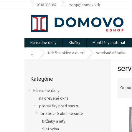
Prejsť
0918 338 382
eshop@domovo.sk
na
obsah
Náhradné diely
Kľučky
Montážny materiál
Domov
Údržba okien a dverí
servisné náradie
B
serv
o
Preskočiť
č
kategórie
Kategórie
R
n
a
ý
Odpor
Náhradné diely
d
p
na drevené okná
e
a
V
n
pre sieťky proti hmyzu
n
ý
i
e
pre pevné okenné siete
p
e
l
Držiaky a nity
i
p
Sieťovina