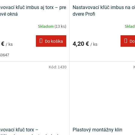
vovací kľuč imbus aj torx – pre
Nastavovací kľúč imbus na o
ové okná
dvere Profi
Skladom
(13 ks)
Skla
Do košíka
Do
 €
4,20 €
/ ks
/ ks
43647
Kód:
1430
vovací kľuč torx –
Plastový montážny klin