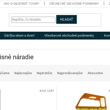
AKO SI OBJEDNAŤ TOVAR?
VŠEOBECNÉ OBCHODNÉ PODMIENKY
HĽADAŤ
Údržba okien a dverí
Všeobecné obchodné podmienky
Kon
isné náradie
účame
Najlacnejšie
Najdrahšie
Najpredávanejšie
Abecedne
Kód:
1047