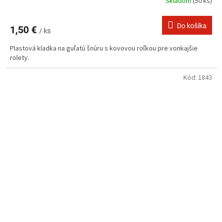
Skladom
(50 ks)
Do košíka
1,50 €
/ ks
Plastová kladka na guľatú šnúru s kovovou roľkou pre vonkajšie
rolety.
Kód:
1843