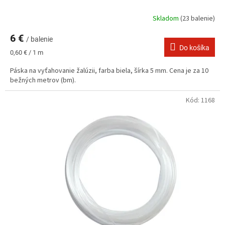
Skladom
(23 balenie)
6 €
/ balenie
Do košíka
Jednotková
0,60 € / 1 m
cena:
Páska na vyťahovanie žalúzii, farba biela, šírka 5 mm. Cena je za 10
bežných metrov (bm).
Kód:
1168