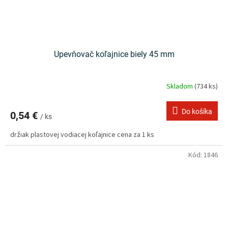
Upevňovač koľajnice biely 45 mm
Skladom
(734 ks)
Do košíka
0,54 €
/ ks
držiak plastovej vodiacej koľajnice cena za 1 ks
Kód:
1846