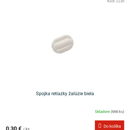
Kód:
1130
Spojka retiazky žalúzie biela
Skladom
(666 ks)
Do košíka
0,30 €
/ ks