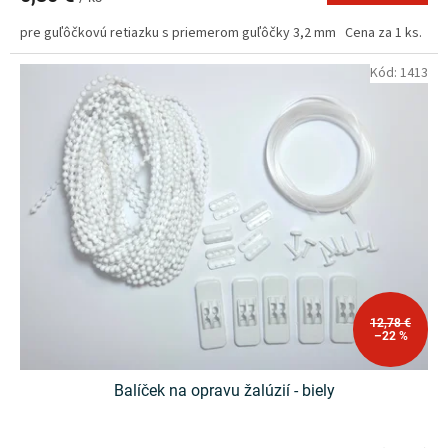
pre guľôčkovú retiazku s priemerom guľôčky 3,2 mm Cena za 1 ks.
Kód:
1413
12,78 €
–22 %
Balíček na opravu žalúzií - biely