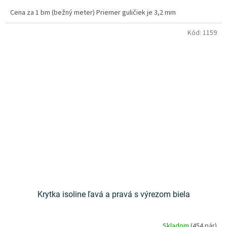
Cena za 1 bm (bežný meter) Priemer guličiek je 3,2 mm
Kód:
1159
Krytka isoline ľavá a pravá s výrezom biela
Skladom
(454 pár)