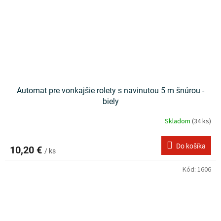
Automat pre vonkajšie rolety s navinutou 5 m šnúrou -
biely
Skladom
(34 ks)
Do košíka
10,20 €
/ ks
Kód:
1606