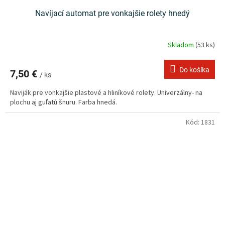
Navíjací automat pre vonkajšie rolety hnedý
Skladom
(53 ks)
Do košíka
7,50 €
/ ks
Naviják pre vonkajšie plastové a hliníkové rolety. Univerzálny- na
plochu aj guľatú šnuru. Farba hnedá.
Kód:
1831