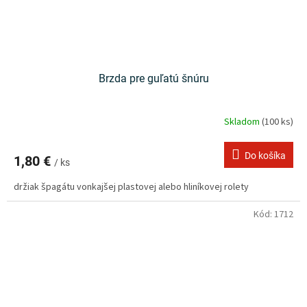
Brzda pre guľatú šnúru
Skladom
(100 ks)
Do košíka
1,80 €
/ ks
držiak špagátu vonkajšej plastovej alebo hliníkovej rolety
Kód:
1712