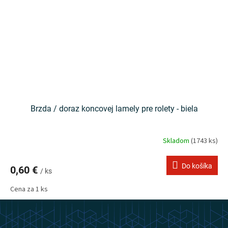
Brzda / doraz koncovej lamely pre rolety - biela
Skladom
(1743 ks)
Do košíka
0,60 €
/ ks
Cena za 1 ks
Z
á
p