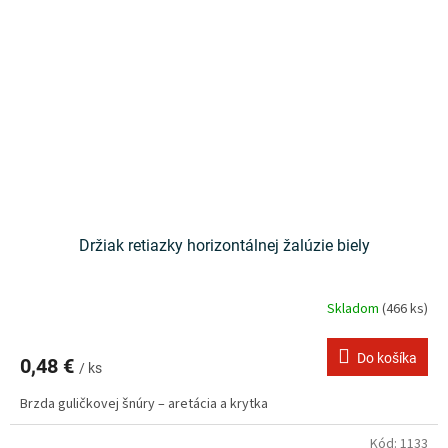
Držiak retiazky horizontálnej žalúzie biely
Skladom
(466 ks)
Do košíka
0,48 €
/ ks
Brzda guličkovej šnúry – aretácia a krytka
Kód:
1133