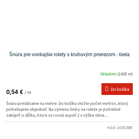
Šnúra pre vonkajšie rolety s kruhovým prierezom - biela
Skladom
(1605 m)
Do košíka
0,54 €
/ m
Šnúru predávame na metre. Do košíka vložte počet metrov, ktorý
potrebujete objednať. Na výmenu šnúry na rolete je potrebné
zakúpiť si dĺžku, ktorá sa rovná aspoň 2 x výške okna....
Kód:
1035/BIE