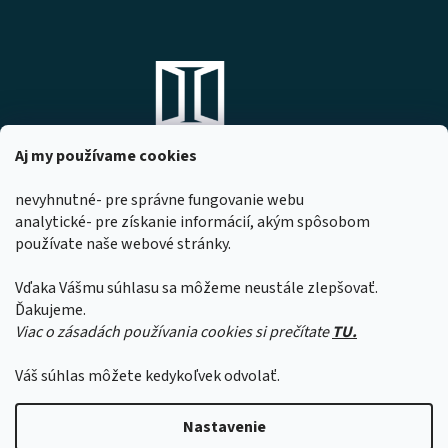
Aj my používame cookies
nevyhnutné- pre správne fungovanie webu
analytické- pre získanie informácií, akým spôsobom
DOMOVO s.r.o.
používate naše webové stránky.
Komárňanská 167
947 01 Hurbanovo
Vďaka Vášmu súhlasu sa môžeme neustále zlepšovať.
IČO: 53967518
Ďakujeme.
Viac o zásadách používania cookies si prečítate
TU.
Z dôvodu čerpania dovoleniek našimi
zamestnancami sa môže čas expedície
Váš súhlas môžete kedykoľvek odvolať.
objednávok predĺžiť o 1 až 2 pracovné dni.
Ďakujeme za pochopenie.
Vytvoril Shoptet
Nastavenie