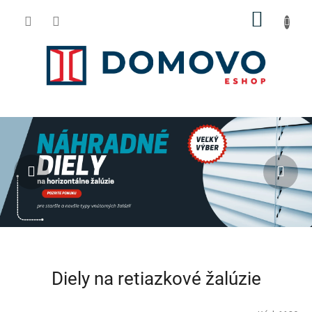
Prejsť
NÁKU
na
obsah
KOŠÍK
Predchádzajúce
Nas
Diely na retiazkové žalúzie