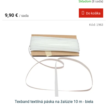
Skladom
(8 sada)
Do košíka
9,90 €
/ sada
Kód:
1963
Texband textilná páska na žalúzie 10 m - biela