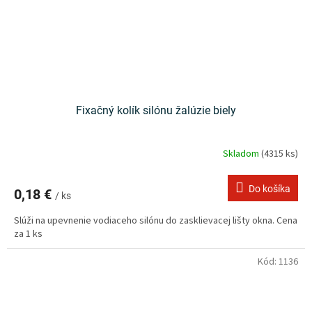
Fixačný kolík silónu žalúzie biely
Skladom
(4315 ks)
Do košíka
0,18 €
/ ks
Slúži na upevnenie vodiaceho silónu do zasklievacej lišty okna. Cena
za 1 ks
Kód:
1136