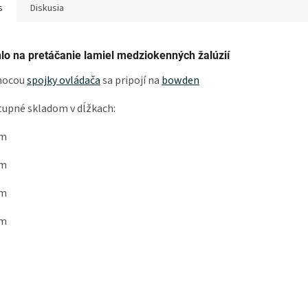
s
Diskusia
lo na pretáčanie lamiel medziokenných žalúzií
ocou
spojky ovládača
sa pripojí na
bowden
upné skladom v dĺžkach:
cm
cm
cm
cm