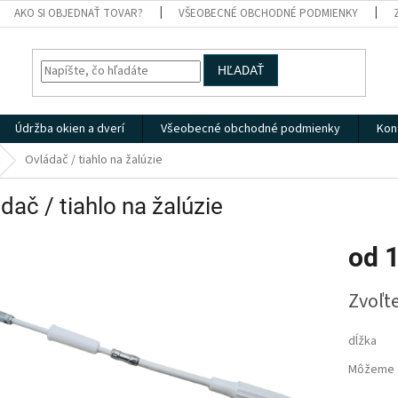
AKO SI OBJEDNAŤ TOVAR?
VŠEOBECNÉ OBCHODNÉ PODMIENKY
HĽADAŤ
Údržba okien a dverí
Všeobecné obchodné podmienky
Kon
Ovládač / tiahlo na žalúzie
dač / tiahlo na žalúzie
od
1
Jednotk
Zvoľte
cena:
dĺžka
Môžeme d