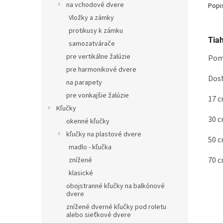
na vchodové dvere
Popi
Vložky a zámky
protikusy k zámku
Tiah
samozatvárače
pre vertikálne žalúzie
Pom
pre harmonikové dvere
Dost
na parapety
pre vonkajšie žalúzie
17 
Kľučky
30 
okenné kľučky
kľučky na plastové dvere
50 
madlo - kľučka
70 
znížené
klasické
obojstranné kľučky na balkónové
dvere
znížené dverné kľučky pod roletu
alebo sieťkové dvere