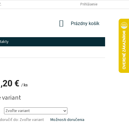
ZÁSADY SPRACOVANIA A OCHRANY OSOBNÝCH ÚDAJOV
Prihlásenie
NÁKUPNÝ
Prázdny košík
KOŠÍK
takty
,20 €
/ ks
ová
 variant
oručiť do:
Zvoľte variant
Možnosti doručenia