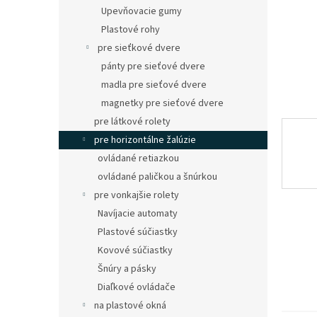
Upevňovacie gumy
Plastové rohy
pre sieťkové dvere
pánty pre sieťové dvere
madla pre sieťové dvere
magnetky pre sieťové dvere
pre látkové rolety
pre horizontálne žalúzie
ovládané retiazkou
ovládané paličkou a šnúrkou
pre vonkajšie rolety
Navíjacie automaty
Plastové súčiastky
Kovové súčiastky
Šnúry a pásky
Diaľkové ovládače
na plastové okná