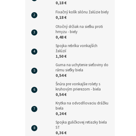
0,18 €
Fixačný kolík silónu žalúzie biely
0,18 €
Otočný držiak na sieťku proti
hmyzu - biely
0,48 €
Spojka rebríka vonkajších
žalúzií
1,50 €
Guma na uchytenie sieťoviny do
rámu sieťky biela
0,54 €
Šnúra pre vonkajšie rolety s
kruhovým prierezom - biela
0,54 €
Krytka na odvodňovaciu drážku
biela
0,24 €
Spojka guličkovej retiazky biela
ST
0,36 €