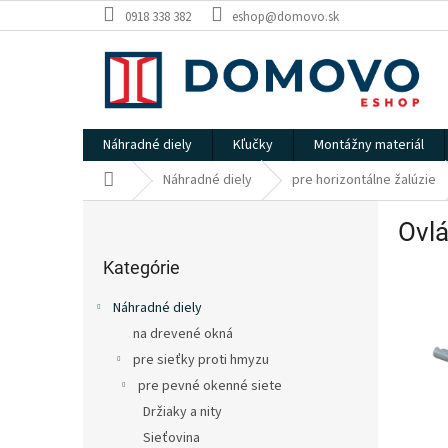
Prejsť
0918 338 382
eshop@domovo.sk
na
obsah
Náhradné diely
Kľučky
Montážny materiál
Domov
Náhradné diely
pre horizontálne žalúzie
B
Ovlá
o
Preskočiť
č
kategórie
Kategórie
n
ý
Náhradné diely
p
na drevené okná
a
pre sieťky proti hmyzu
n
e
pre pevné okenné siete
l
Držiaky a nity
Sieťovina