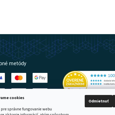
obné metódy
ívame cookies
Odmietnuť
ovatelia
 pre správne fungovanie webu
pre získanie informácií, akým spôsobom