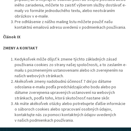
iného zariadenia, môžete to zaistiť výberom služby dostávať e-
maily vo formáte jednoduchého textu, alebo neotváraním
obrázkov v e-maile.
Pre odhlásenie z nášho mailing listu môžete použiť našu
kontaktnú emailovú adresu uvedenú v podmienkach používania.
Článok IX
ZMENY A KONTAKT
Kedykoľvek môže dôjsť k zmene týchto základných zásad
používania cookies zo strany našej spoločnosti, a to zaslaním e-
mailu s pozmenenými ustanoveniami alebo ich zverejnením na
našich webových stránkach.
Akékoľvek zmeny nadobudnú účinnosť 7 dní po dátume
odoslania e-mailu podľa predchádzajúceho bodu alebo po
dátume zverejnenia upravených ustanovení na webových
stránkach, podľa toho, ktorá skutočnosť nastane skôr.
Ak máte akékoľvek otázky alebo potrebujete ďalšie informácie
o súboroch cookies alebo spracovaní osobných údajov,
kontaktujte nás za pomoci kontaktných údajov uvedených
v našich podmienkach používania.
Z