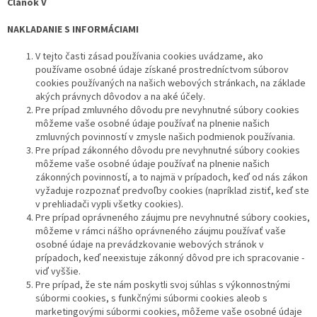
Článok V
NAKLADANIE S INFORMÁCIAMI
V tejto časti zásad používania cookies uvádzame, ako
používame osobné údaje získané prostredníctvom súborov
cookies používaných na našich webových stránkach, na základe
akých právnych dôvodov a na aké účely.
Pre prípad zmluvného dôvodu pre nevyhnutné súbory cookies
môžeme vaše osobné údaje používať na plnenie našich
zmluvných povinností v zmysle našich podmienok používania.
Pre prípad zákonného dôvodu pre nevyhnutné súbory cookies
môžeme vaše osobné údaje používať na plnenie našich
zákonných povinností, a to najmä v prípadoch, keď od nás zákon
vyžaduje rozpoznať predvoľby cookies (napríklad zistiť, keď ste
v prehliadači vypli všetky cookies).
Pre prípad oprávneného záujmu pre nevyhnutné súbory cookies,
môžeme v rámci nášho oprávneného záujmu používať vaše
osobné údaje na prevádzkovanie webových stránok v
prípadoch, keď neexistuje zákonný dôvod pre ich spracovanie -
viď vyššie.
Pre prípad, že ste nám poskytli svoj súhlas s výkonnostnými
súbormi cookies, s funkčnými súbormi cookies aleob s
marketingovými súbormi cookies, môžeme vaše osobné údaje