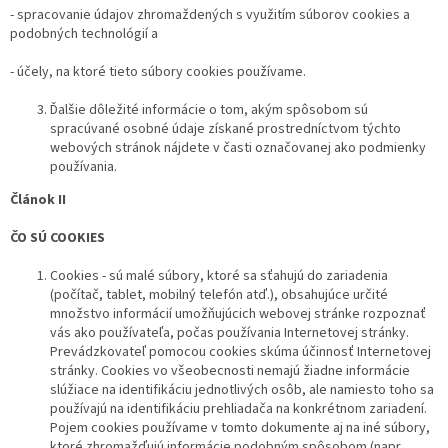
- spracovanie údajov zhromaždených s využitím súborov cookies a
podobných technológií a
- účely, na ktoré tieto súbory cookies používame.
Ďalšie dôležité informácie o tom, akým spôsobom sú
spracúvané osobné údaje získané prostredníctvom týchto
webových stránok nájdete v časti označovanej ako podmienky
používania.
Článok II
ČO SÚ COOKIES
Cookies - sú malé súbory, ktoré sa sťahujú do zariadenia
(počítač, tablet, mobilný telefón atď.), obsahujúce určité
množstvo informácií umožňujúcich webovej stránke rozpoznať
vás ako používateľa, počas používania Internetovej stránky.
Prevádzkovateľ pomocou cookies skúma účinnosť Internetovej
stránky. Cookies vo všeobecnosti nemajú žiadne informácie
slúžiace na identifikáciu jednotlivých osôb, ale namiesto toho sa
používajú na identifikáciu prehliadača na konkrétnom zariadení.
Pojem cookies používame v tomto dokumente aj na iné súbory,
ktoré zhromažďujú informácie podobným spôsobom (napr.