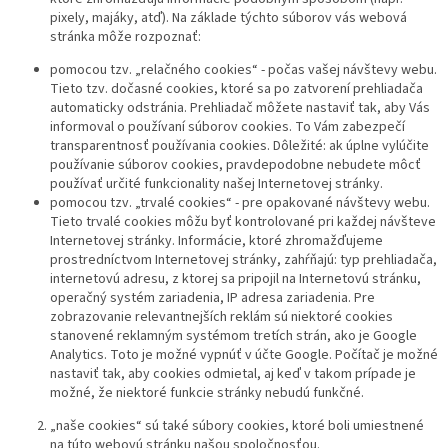
pixely, majáky, atď). Na základe týchto súborov vás webová
stránka môže rozpoznať:
pomocou tzv. „relačného cookies“ - počas vašej návštevy webu.
Tieto tzv. dočasné cookies, ktoré sa po zatvorení prehliadača
automaticky odstránia. Prehliadač môžete nastaviť tak, aby Vás
informoval o používaní súborov cookies. To Vám zabezpečí
transparentnosť používania cookies. Dôležité: ak úplne vylúčite
používanie súborov cookies, pravdepodobne nebudete môcť
používať určité funkcionality našej Internetovej stránky.
pomocou tzv. „trvalé cookies“ - pre opakované návštevy webu.
Tieto trvalé cookies môžu byť kontrolované pri každej návšteve
Internetovej stránky. Informácie, ktoré zhromažďujeme
prostredníctvom Internetovej stránky, zahŕňajú: typ prehliadača,
internetovú adresu, z ktorej sa pripojil na Internetovú stránku,
operačný systém zariadenia, IP adresa zariadenia. Pre
zobrazovanie relevantnejších reklám sú niektoré cookies
stanovené reklamným systémom tretích strán, ako je Google
Analytics. Toto je možné vypnúť v účte Google. Počítač je možné
nastaviť tak, aby cookies odmietal, aj keď v takom prípade je
možné, že niektoré funkcie stránky nebudú funkčné.
„naše cookies“ sú také súbory cookies, ktoré boli umiestnené
na túto webovú stránku našou spoločnosťou.