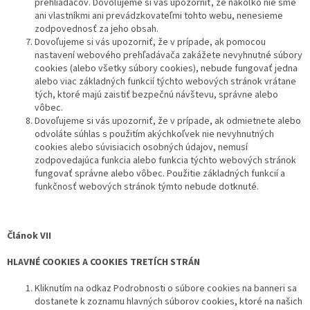
prehliadačov. Dovoľujeme si vás upozorniť, že nakoľko nie sme
ani vlastníkmi ani prevádzkovateľmi tohto webu, nenesieme
zodpovednosť za jeho obsah.
Dovoľujeme si vás upozorniť, že v prípade, ak pomocou
nastavení webového prehľadávača zakážete nevyhnutné súbory
cookies (alebo všetky súbory cookies), nebude fungovať jedna
alebo viac základných funkcií týchto webových stránok vrátane
tých, ktoré majú zaistiť bezpečnú návštevu, správne alebo
vôbec.
Dovoľujeme si vás upozorniť, že v prípade, ak odmietnete alebo
odvoláte súhlas s použitím akýchkoľvek nie nevyhnutných
cookies alebo súvisiacich osobných údajov, nemusí
zodpovedajúca funkcia alebo funkcia týchto webových stránok
fungovať správne alebo vôbec. Použitie základných funkcií a
funkčnosť webových stránok týmto nebude dotknuté.
Článok VII
HLAVNÉ COOKIES A COOKIES TRETÍCH STRÁN
Kliknutím na odkaz Podrobnosti o súbore cookies na banneri sa
dostanete k zoznamu hlavných súborov cookies, ktoré na našich