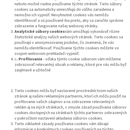
nebolo možné riadne používanie týchto stránok. Tieto súbory
cookies sa automaticky umiestňujú do vášho zariadenia a
nemožno ich vypnúť. Nevyhnutné cookies vás nemôžu
identifikovať a sú používané iba preto, aby sa zaručilo správne
zobrazenie a fungovanie našej webovej stránky.
Analytické súbory cookies
nám umožňujú vykonávať rôzne
štatistické analýzy našich webových stránok. Tieto cookies sa
používajú v anonymizovanej podobe, čo znamená, že vás
nemôžu identifikovať. Používanie týchto cookies môžete vo
svojom webovom prehliadači vypnúť.
c
. Profilovanie
- vďaka týmto cookie súborom vám môžeme
zobrazovať relevantný obsah a reklamy, ktoré pre vás môžu byť
zaujímavé a užitočné
Tieto cookies môžu byť nastavené prostredníctvom našich
stránok aj našimi reklamnými partnermi, ktorí ich môžu použiť na
profilovanie vašich záujmov a na zobrazenie relevantných
reklám aj na iných stránkach, v zmysle zásad používania súborov
cookies dostupných na stránkach týchto partnerov zobrazených
v pokročilom nastavení ukladania súborov cookies.
Tieto základné zásady používania cookies vám dávajú
informácie o konkrétnych cookies používaných na týchto