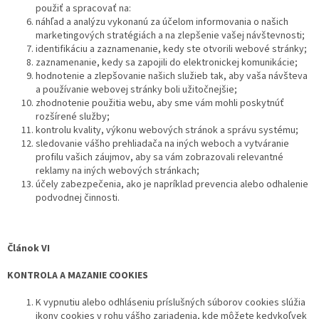
použiť a spracovať na:
náhľad a analýzu vykonanú za účelom informovania o našich
marketingových stratégiách a na zlepšenie vašej návštevnosti;
identifikáciu a zaznamenanie, kedy ste otvorili webové stránky;
zaznamenanie, kedy sa zapojili do elektronickej komunikácie;
hodnotenie a zlepšovanie našich služieb tak, aby vaša návšteva
a používanie webovej stránky boli užitočnejšie;
zhodnotenie použitia webu, aby sme vám mohli poskytnúť
rozšírené služby;
kontrolu kvality, výkonu webových stránok a správu systému;
sledovanie vášho prehliadača na iných weboch a vytváranie
profilu vašich záujmov, aby sa vám zobrazovali relevantné
reklamy na iných webových stránkach;
účely zabezpečenia, ako je napríklad prevencia alebo odhalenie
podvodnej činnosti.
Článok VI
KONTROLA A MAZANIE COOKIES
K vypnutiu alebo odhláseniu príslušných súborov cookies slúžia
ikony cookies v rohu vášho zariadenia, kde môžete kedykoľvek