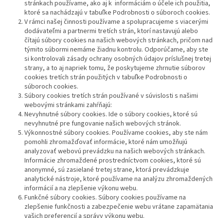
stránkach používame, ako aj k informáciám o účele ich použitia,
ktoré sa nachádzajú v tabuľke Podrobnosti o súboroch cookies.
V rámci našej činnosti používame a spolupracujeme s viacerými
dodávateľmi a partnermi tretích strán, ktorí nastavujú alebo
čítajú súbory cookies na našich webových stránkach, pričom nad
týmito súbormi nemáme žiadnu kontrolu. Odporúčame, aby ste
si kontrolovali zásady ochrany osobných údajov príslušnej tretej
strany, a to aj napriek tomu, že poskytujeme zhrnutie súborov
cookies tretích strán použitých v tabuľke Podrobnosti o
súboroch cookies.
Súbory cookies tretích strán používané v súvislosti s našimi
webovými stránkami zahŕňajú:
Nevyhnutné súbory cookies. Ide o súbory cookies, ktoré sú
nevyhnutné pre fungovanie našich webových stránok.
Výkonnostné súbory cookies. Používame cookies, aby ste nám
pomohli zhromažďovať informácie, ktoré nám umožňujú
analyzovať webovú prevádzku na našich webových stránkach.
Informácie zhromaždené prostredníctvom cookies, ktoré sú
anonymné, sú zasielané tretej strane, ktorá prevádzkuje
analytické nástroje, ktoré používame na analýzu zhromaždených
informácií a na zlepšenie výkonu webu.
Funkčné súbory cookies. Súbory cookies používame na
zlepšenie funkčnosti a zabezpečenie webu vrátane zapamätania
vašich preferencií a správy výkonu webu.