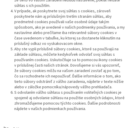
že tieto vo vašom zariadení nebudú nastavené, pokiaľ nedáte
súhlas s ich použitím.
V prípade, ak poskytnete svoj súhlas s cookies, zároveň
poskytnete nám aj príslušným tretím stranám súhlas, aby
predmetné cookies používali vaše osobné údaje takým
spôsobom, ako je uvedené v našich podmienky používania, a my
nastavíme alebo prečítame iba relevantné súbory cookies v
čase uvedenom v tabuľke, ku ktorej sa dostanete kliknutím na
príslušný odkaz vo vyskakovacom okne.
Aby ste vypli príslušné súbory cookies, ktoré sa používajú na
základe súhlasu, môžete kedykoľvek odvolať svoj súhlas s
používaním cookies. Uskutočňuje sa to pomocou ikony cookies
v príslušnej časti našich stránok. Dovoľujeme si vás upozorniť,
že súbory cookies môžu na vašom zariadení zostať aj po tom,
čo sa rozhodnete ich nepoužívať. Ďalšie informácie o tom, ako
tieto súbory odstrániť z vášho zariadenia, nájdete v texte nižšie
alebo v záložke pomocníka/nápovedy vášho prehliadača.
S odvolaním vášho súhlasu s používaním voliteľných cookies je
spojené aj odvolanie súhlasu na použitie osobných údajov, ktoré
zhromažďujeme pomocou týchto cookies. Ďalšie podrobnosti
nájdete v našich podmienkach používania.