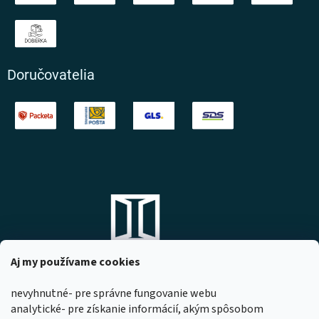
Doručovatelia
Aj my používame cookies
nevyhnutné- pre správne fungovanie webu
analytické- pre získanie informácií, akým spôsobom
DOMOVO s.r.o.