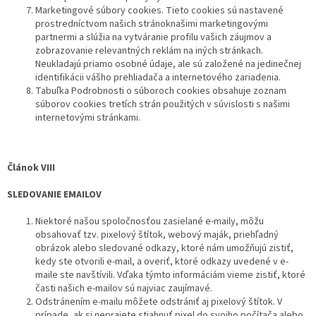
Marketingové súbory cookies. Tieto cookies sú nastavené
prostredníctvom našich stránoknašimi marketingovými
partnermi a slúžia na vytváranie profilu vašich záujmov a
zobrazovanie relevantných reklám na iných stránkach.
Neukladajú priamo osobné údaje, ale sú založené na jedinečnej
identifikácii vášho prehliadača a internetového zariadenia.
Tabuľka Podrobnosti o súboroch cookies obsahuje zoznam
súborov cookies tretích strán použitých v súvislosti s našimi
internetovými stránkami.
Článok VIII
SLEDOVANIE EMAILOV
Niektoré našou spoločnosťou zasielané e-maily, môžu
obsahovať tzv. pixelový štítok, webový maják, priehľadný
obrázok alebo sledované odkazy, ktoré nám umožňujú zistiť,
kedy ste otvorili e-mail, a overiť, ktoré odkazy uvedené v e-
maile ste navštívili. Vďaka týmto informáciám vieme zistiť, ktoré
časti našich e-mailov sú najviac zaujímavé.
Odstránením e-mailu môžete odstrániť aj pixelový štítok. V
prípade, ak si neprajete stiahnuť pixel do svojho počítača alebo