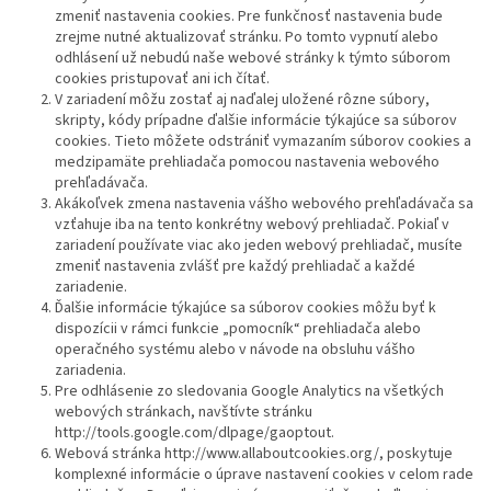
zmeniť nastavenia cookies. Pre funkčnosť nastavenia bude
zrejme nutné aktualizovať stránku. Po tomto vypnutí alebo
odhlásení už nebudú naše webové stránky k týmto súborom
cookies pristupovať ani ich čítať.
V zariadení môžu zostať aj naďalej uložené rôzne súbory,
skripty, kódy prípadne ďalšie informácie týkajúce sa súborov
cookies. Tieto môžete odstrániť vymazaním súborov cookies a
medzipamäte prehliadača pomocou nastavenia webového
prehľadávača.
Akákoľvek zmena nastavenia vášho webového prehľadávača sa
vzťahuje iba na tento konkrétny webový prehliadač. Pokiaľ v
zariadení používate viac ako jeden webový prehliadač, musíte
zmeniť nastavenia zvlášť pre každý prehliadač a každé
zariadenie.
Ďalšie informácie týkajúce sa súborov cookies môžu byť k
dispozícii v rámci funkcie „pomocník“ prehliadača alebo
operačného systému alebo v návode na obsluhu vášho
zariadenia.
Pre odhlásenie zo sledovania Google Analytics na všetkých
webových stránkach, navštívte stránku
http://tools.google.com/dlpage/gaoptout.
Webová stránka http://www.allaboutcookies.org/, poskytuje
komplexné informácie o úprave nastavení cookies v celom rade