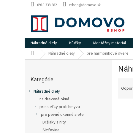
Prejsť
0918 338 382
eshop@domovo.sk
na
obsah
Náhradné diely
Kľučky
Montážny materiál
Domov
Náhradné diely
pre harmonikové dvere
B
Náhr
o
Preskočiť
č
kategórie
Kategórie
R
n
a
ý
Odpor
Náhradné diely
d
p
na drevené okná
e
a
V
n
pre sieťky proti hmyzu
n
ý
i
e
pre pevné okenné siete
p
e
l
Držiaky a nity
i
p
Sieťovina