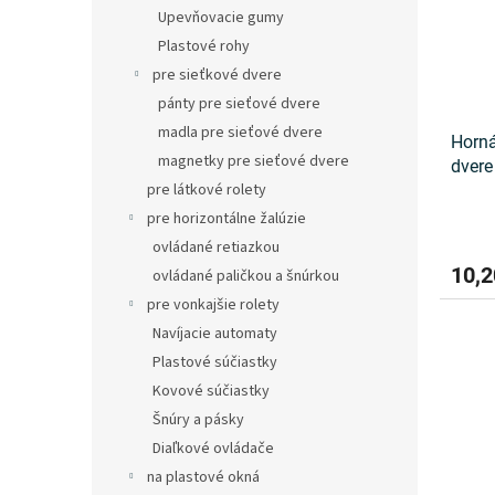
s
r
Upevňovacie gumy
p
o
Plastové rohy
r
d
o
u
pre sieťkové dvere
d
k
pánty pre sieťové dvere
u
t
madla pre sieťové dvere
Horná
k
o
magnetky pre sieťové dvere
dvere
t
v
pre látkové rolety
o
v
pre horizontálne žalúzie
ovládané retiazkou
10,2
ovládané paličkou a šnúrkou
pre vonkajšie rolety
Navíjacie automaty
Plastové súčiastky
Kovové súčiastky
Šnúry a pásky
Diaľkové ovládače
na plastové okná