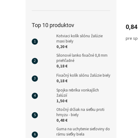
Top 10 produktov
0,84
Kotviaci kolík silónu žalúzie
pre sp
maxi biely
0,20 €
Silonové lanko fixačné 0,8 mm
priehľadné
0,18 €
Fixačný kolík silónu žalúzie biely
0,18 €
Spojka rebríka vonkajších
žalúzií
1,50 €
Otočný držiak na sieťku proti
hmyzu - biely
0,48 €
Guma na uchytenie sieťoviny do
rámu sieťky biela