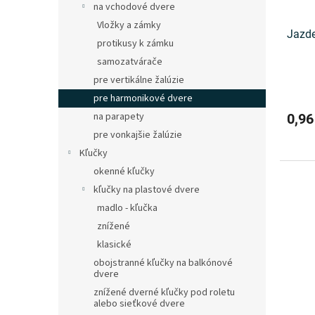
na vchodové dvere
Vložky a zámky
Jazde
protikusy k zámku
samozatvárače
pre vertikálne žalúzie
pre harmonikové dvere
na parapety
0,96
pre vonkajšie žalúzie
Kľučky
okenné kľučky
kľučky na plastové dvere
madlo - kľučka
znížené
klasické
obojstranné kľučky na balkónové
dvere
znížené dverné kľučky pod roletu
alebo sieťkové dvere