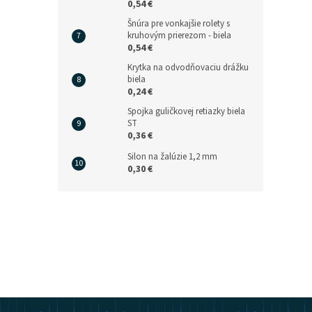
0,54 €
Šnúra pre vonkajšie rolety s
kruhovým prierezom - biela
0,54 €
Krytka na odvodňovaciu drážku
biela
0,24 €
Spojka guličkovej retiazky biela
ST
0,36 €
Silon na žalúzie 1,2 mm
0,30 €
Z