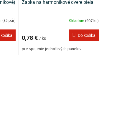
nikové)
Žabka na harmonikové dvere biela
om
(35 pár)
Skladom
(907 ks)
 košíka
Do košíka
0,78 €
/ ks
pre spojenie jednotlivých panelov