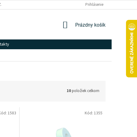
ZÁSADY SPRACOVANIA A OCHRANY OSOBNÝCH ÚDAJOV
Prihlásenie
NÁKUPNÝ
Prázdny košík
KOŠÍK
takty
10
položiek celkom
Kód:
1583
Kód:
1355