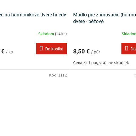
c na harmonikové dvere hnedý
Madlo pre zhrňovacie (harmo
dvere - béžové
Skladom
(14 ks)
Sklad
Do košíka
Do
 €
8,50 €
/ ks
/ pár
Cena za 1 pár, vrátane skrutiek
Kód:
1112