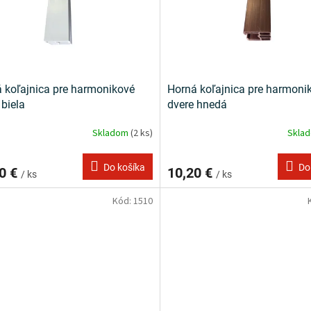
 koľajnica pre harmonikové
Horná koľajnica pre harmoni
 biela
dvere hnedá
Skladom
(2 ks)
Skla
Do košíka
Do
0 €
10,20 €
/ ks
/ ks
Kód:
1510