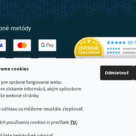
obné metódy
ívame cookies
Odmietnuť
ovatelia
 pre správne fungovanie webu
pre získanie informácií, akým spôsobom
še webové stránky.
 súhlasu sa môžeme neustále zlepšovať.
a
né
ách používania cookies si prečítate
TU.
ôžete kedykoľvek odvolať.