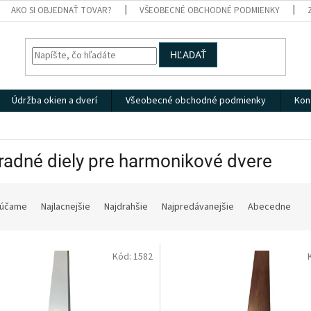
AKO SI OBJEDNAŤ TOVAR?
VŠEOBECNÉ OBCHODNÉ PODMIENKY
HĽADAŤ
Údržba okien a dverí
Všeobecné obchodné podmienky
Kon
adné diely pre harmonikové dvere
účame
Najlacnejšie
Najdrahšie
Najpredávanejšie
Abecedne
Kód:
1582