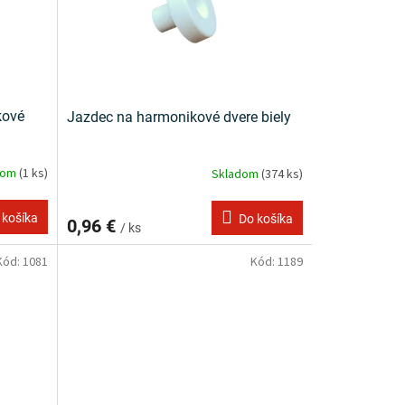
kové
Jazdec na harmonikové dvere biely
dom
(1 ks)
Skladom
(374 ks)
 košíka
Do košíka
0,96 €
/ ks
Kód:
1081
Kód:
1189