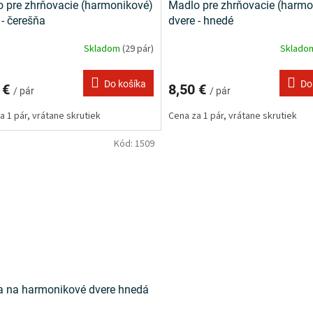
 pre zhrňovacie (harmonikové)
Madlo pre zhrňovacie (harmo
 - čerešňa
dvere - hnedé
Skladom
(29 pár)
Sklad
Do košíka
Do
 €
8,50 €
/ pár
/ pár
a 1 pár, vrátane skrutiek
Cena za 1 pár, vrátane skrutiek
Kód:
1509
 na harmonikové dvere hnedá