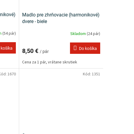
nikové)
Madlo pre zhrňovacie (harmonikové)
dvere - biele
om
(54 pár)
Skladom
(24 pár)
 košíka
Do košíka
8,50 €
/ pár
Cena za 1 pár, vrátane skrutiek
Kód:
1670
Kód:
1351