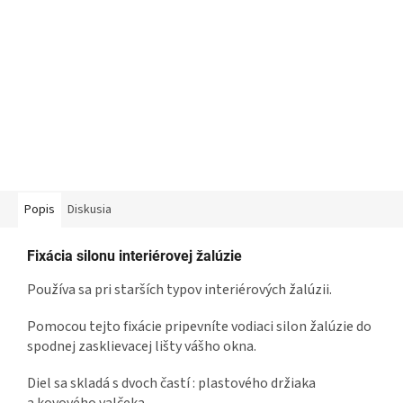
Popis
Diskusia
Fixácia silonu interiérovej žalúzie
Používa sa pri starších typov interiérových žalúzii.
Pomocou tejto fixácie pripevníte vodiaci silon žalúzie do
spodnej zasklievacej lišty vášho okna.
Diel sa skladá s dvoch častí : plastového držiaka
a kovového valčeka.