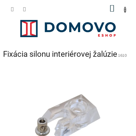
Prejsť
NÁKU
na
obsah
KOŠÍK
Fixácia silonu interiérovej žalúzie
1610