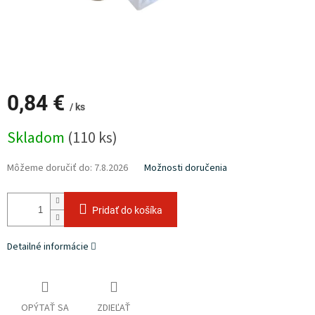
0,84 €
/ ks
Jednotková
Skladom
(110 ks)
cena:
Môžeme doručiť do:
7.8.2026
Možnosti doručenia
Pridať do košíka
Detailné informácie
OPÝTAŤ SA
ZDIEĽAŤ