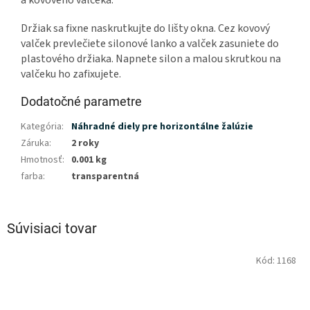
Držiak sa fixne naskrutkujte do lišty okna. Cez kovový
valček prevlečiete silonové lanko a valček zasuniete do
plastového držiaka. Napnete silon a malou skrutkou na
valčeku ho zafixujete.
Dodatočné parametre
Kategória
:
Náhradné diely pre horizontálne žalúzie
Záruka
:
2 roky
Hmotnosť
:
0.001 kg
farba
:
transparentná
Súvisiaci tovar
Kód:
1168