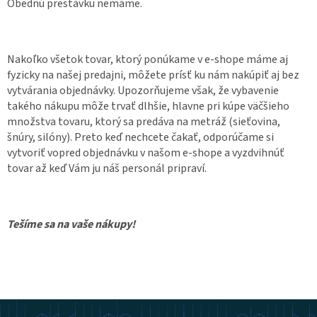
Obednú prestávku nemáme.
Nakoľko všetok tovar, ktorý ponúkame v e-shope máme aj
fyzicky na našej predajni, môžete prísť ku nám nakúpiť aj bez
vytvárania objednávky. Upozorňujeme však, že vybavenie
takého nákupu môže trvať dlhšie, hlavne pri kúpe väčšieho
množstva tovaru, ktorý sa predáva na metráž (sieťovina,
šnúry, silóny). Preto keď nechcete čakať, odporúčame si
vytvoriť vopred objednávku v našom e-shope a vyzdvihnúť
tovar až keď Vám ju náš personál pripraví.
Tešíme sa na vaše nákupy!
Z