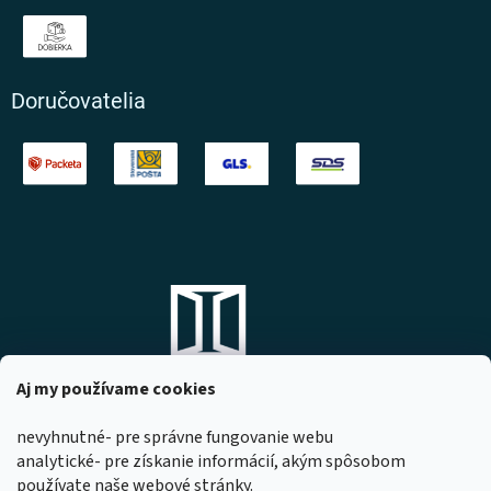
Doručovatelia
Aj my používame cookies
nevyhnutné- pre správne fungovanie webu
analytické- pre získanie informácií, akým spôsobom
DOMOVO s.r.o.
používate naše webové stránky.