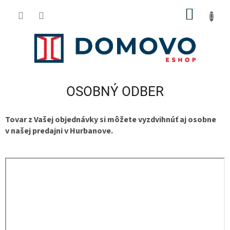
Prejsť
NÁKU
na
obsah
KOŠÍK
OSOBNÝ ODBER
Tovar z Vašej objednávky si môžete vyzdvihnúť aj osobne
v našej predajni v Hurbanove.