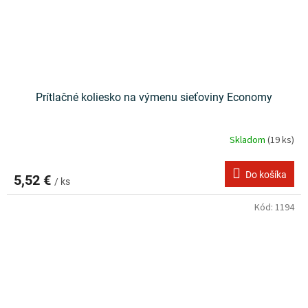
Prítlačné koliesko na výmenu sieťoviny Economy
Skladom
(19 ks)
Do košíka
5,52 €
/ ks
Kód:
1194