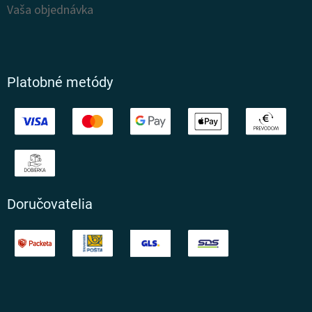
u
Vaša objednávka
Platobné metódy
Doručovatelia