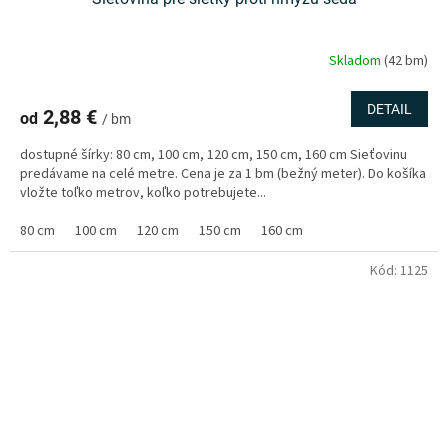
Skladom
(42 bm)
DETAIL
2,88 €
od
/ bm
dostupné šírky: 80 cm, 100 cm, 120 cm, 150 cm, 160 cm Sieťovinu
predávame na celé metre. Cena je za 1 bm (bežný meter). Do košíka
vložte toľko metrov, koľko potrebujete...
80 cm
100 cm
120 cm
150 cm
160 cm
Kód:
1125