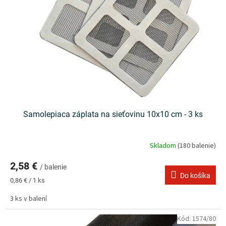
p
u
r
k
o
t
d
o
u
v
k
t
o
v
Samolepiaca záplata na sieťovinu 10x10 cm - 3 ks
Skladom
(180 balenie)
2,58 €
/ balenie
Do košíka
Jednotková
0,86 € / 1 ks
cena:
3 ks v balení
Kód:
1574/80