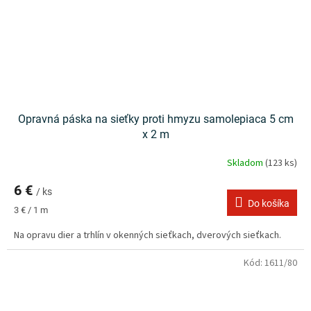
Opravná páska na sieťky proti hmyzu samolepiaca 5 cm
x 2 m
Skladom
(123 ks)
6 €
/ ks
Do košíka
Jednotková
3 € / 1 m
cena:
Na opravu dier a trhlín v okenných sieťkach, dverových sieťkach.
Kód:
1611/80