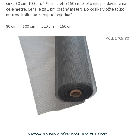
šírka 80 cm, 100 cm, 120 cm alebo 150 cm. Sieťovinu predávame na
celé metre. Cena je za 1 bm (bežný meter). Do košíka vložte toľko
metrov, koľko potrebujete objednať....
80 cm
100 cm
120 cm
150 cm
Kód:
1705/80
Sieťovina pre sieťky proti hmyzu šedá