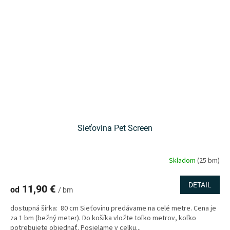
Sieťovina Pet Screen
Skladom
(25 bm)
DETAIL
11,90 €
od
/ bm
dostupná šírka: 80 cm Sieťovinu predávame na celé metre. Cena je
za 1 bm (bežný meter). Do košíka vložte toľko metrov, koľko
potrebujete objednať. Posielame v celku...