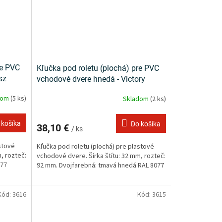
re PVC
Kľučka pod roletu (plochá) pre PVC
sz
vchodové dvere hnedá - Victory
dom
(5 ks)
Skladom
(2 ks)
 košíka
Do košíka
38,10 €
/ ks
stové
Kľučka pod roletu (plochá) pre plastové
, rozteč:
vchodové dvere. Šírka štítu: 32 mm, rozteč:
077
92 mm. Dvojfarebná: tmavá hnedá RAL 8077
Kód:
3616
Kód:
3615