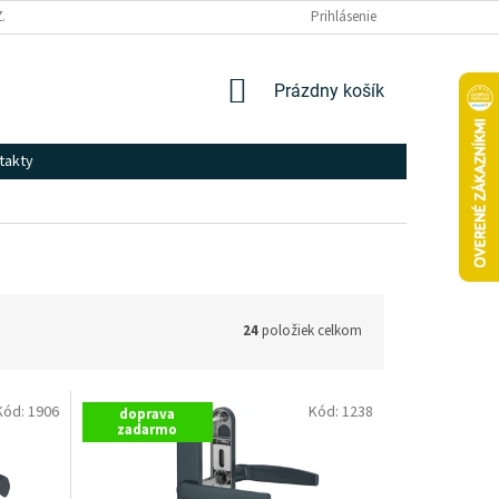
ZÁSADY SPRACOVANIA A OCHRANY OSOBNÝCH ÚDAJOV
Prihlásenie
NÁKUPNÝ
Prázdny košík
KOŠÍK
takty
24
položiek celkom
Kód:
1906
Kód:
1238
doprava
zadarmo