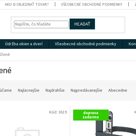
AKO SI OBJEDNAŤ TOVAR?
VŠEOBECNÉ OBCHODNÉ PODMIENKY
HĽADAŤ
Údržba okien a dverí
Všeobecné obchodné podmienky
Kon
ížené
žené
účame
Najlacnejšie
Najdrahšie
Najpredávanejšie
Abecedne
Kód:
3619
doprava
zadarmo