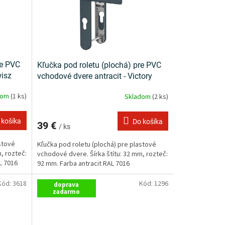
re PVC
Kľučka pod roletu (plochá) pre PVC
wisz
vchodové dvere antracit - Victory
dom
(1 ks)
Skladom
(2 ks)
 košíka
Do košíka
39 €
/ ks
stové
Kľučka pod roletu (plochá) pre plastové
, rozteč:
vchodové dvere. Šírka štítu: 32 mm, rozteč:
AL 7016
92 mm. Farba antracit RAL 7016
Kód:
3618
Kód:
1296
doprava
zadarmo