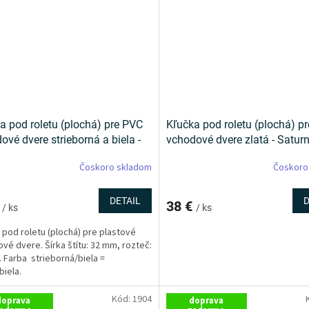
a pod roletu (plochá) pre PVC
Kľučka pod roletu (plochá) p
ové dvere strieborná a biela -
vchodové dvere zlatá - Satur
sz
Čoskoro skladom
Čoskoro
DETAIL
D
€
38 €
/ ks
/ ks
 pod roletu (plochá) pre plastové
vé dvere. Šírka štítu: 32 mm, rozteč:
 Farba strieborná/biela =
biela.
Kód:
1904
doprava
doprava