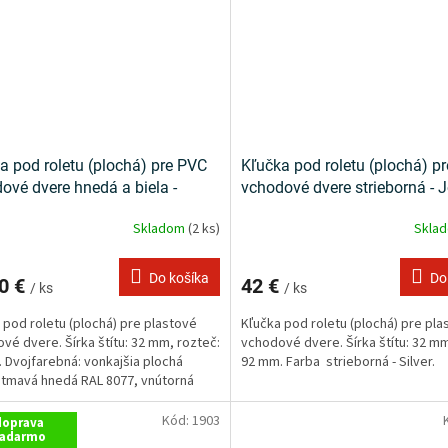
a pod roletu (plochá) pre PVC
Kľučka pod roletu (plochá) p
ové dvere hnedá a biela -
vchodové dvere strieborná - 
ry
Skladom
(2 ks)
Skla
Do košíka
Do
0 €
42 €
/ ks
/ ks
 pod roletu (plochá) pre plastové
Kľučka pod roletu (plochá) pre pla
vé dvere. Šírka štítu: 32 mm, rozteč:
vchodové dvere. Šírka štítu: 32 mm
 Dvojfarebná: vonkajšia plochá
92 mm. Farba strieborná - Silver.
 tmavá hnedá RAL 8077, vnútorná
biela RAL...
Kód:
1903
doprava
adarmo