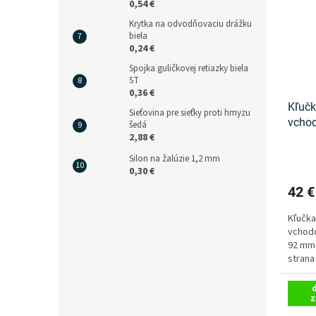
0,54 €
Krytka na odvodňovaciu drážku
biela
0,24 €
Spojka guličkovej retiazky biela
ST
0,36 €
Kľučk
Sieťovina pre sieťky proti hmyzu
vchod
šedá
2,88 €
Jowi
Silon na žalúzie 1,2 mm
0,30 €
42 
Kľučka
vchodo
92 mm.
strana
biela...
z