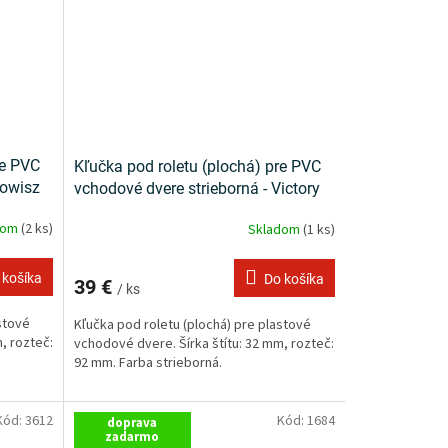
re PVC
Kľučka pod roletu (plochá) pre PVC
Jowisz
vchodové dvere strieborná - Victory
dom
(2 ks)
Skladom
(1 ks)
 košíka
Do košíka
39 €
/ ks
stové
Kľučka pod roletu (plochá) pre plastové
, rozteč:
vchodové dvere. Šírka štítu: 32 mm, rozteč:
92 mm. Farba strieborná.
Kód:
3612
Kód:
1684
doprava
zadarmo