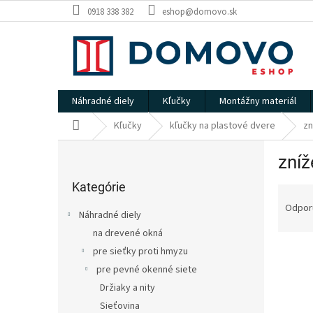
Prejsť
0918 338 382
eshop@domovo.sk
na
obsah
Náhradné diely
Kľučky
Montážny materiál
Domov
Kľučky
kľučky na plastové dvere
zn
B
zní
o
Preskočiť
č
kategórie
Kategórie
R
n
a
ý
Odpor
Náhradné diely
d
p
na drevené okná
e
a
V
n
pre sieťky proti hmyzu
n
ý
i
e
pre pevné okenné siete
p
e
l
Držiaky a nity
i
p
Sieťovina