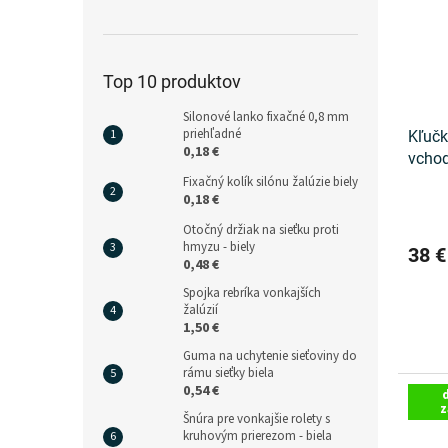
Top 10 produktov
Silonové lanko fixačné 0,8 mm
priehľadné
Kľučk
0,18 €
vchod
Fixačný kolík silónu žalúzie biely
0,18 €
Otočný držiak na sieťku proti
hmyzu - biely
38 
0,48 €
Spojka rebríka vonkajších
žalúzií
1,50 €
Guma na uchytenie sieťoviny do
rámu sieťky biela
0,54 €
z
Šnúra pre vonkajšie rolety s
kruhovým prierezom - biela