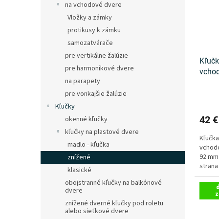
na vchodové dvere
Vložky a zámky
protikusy k zámku
samozatvárače
pre vertikálne žalúzie
Kľučk
pre harmonikové dvere
vchod
na parapety
Jowi
pre vonkajšie žalúzie
Kľučky
42 
okenné kľučky
kľučky na plastové dvere
Kľučka
madlo - kľučka
vchodo
92 mm.
znížené
strana
klasické
biela R
obojstranné kľučky na balkónové
dvere
z
znížené dverné kľučky pod roletu
alebo sieťkové dvere