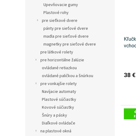
s
r
Upevňovacie gumy
p
o
Plastové rohy
r
d
o
u
pre sieťkové dvere
d
k
pánty pre sieťové dvere
u
t
madla pre sieťové dvere
Kľučk
k
o
magnetky pre sieťové dvere
vchod
t
v
pre látkové rolety
o
v
pre horizontálne žalúzie
ovládané retiazkou
38 
ovládané paličkou a šnúrkou
pre vonkajšie rolety
Navíjacie automaty
Plastové súčiastky
Kovové súčiastky
Šnúry a pásky
z
Diaľkové ovládače
na plastové okná