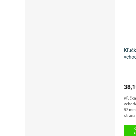
Kľučk
vchod
Victo
38,1
Kľučka
vchodo
92 mm.
strana
strana 
z