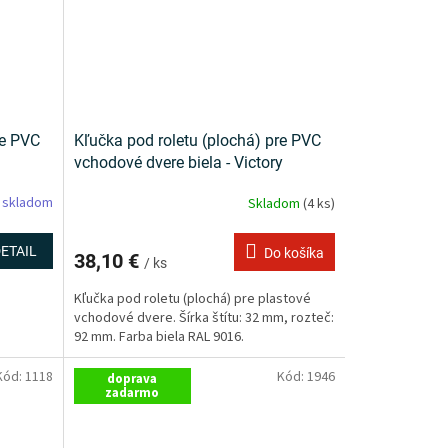
re PVC
Kľučka pod roletu (plochá) pre PVC
vchodové dvere biela - Victory
 skladom
Skladom
(4 ks)
ETAIL
Do košíka
38,10 €
/ ks
Kľučka pod roletu (plochá) pre plastové
vchodové dvere. Šírka štítu: 32 mm, rozteč:
92 mm. Farba biela RAL 9016.
Kód:
1118
Kód:
1946
doprava
zadarmo