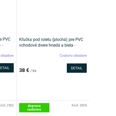
re PVC
Kľučka pod roletu (plochá) pre PVC
 -
vchodové dvere hnedá a biela -
Saturn
 skladom
Čoskoro skladom
ETAIL
DETAIL
38 €
/ ks
Kód:
1902
Kód:
2856
doprava
zadarmo