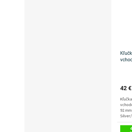
Kľučk
vchod
Jowi
42 
Kľučka
vchodo
92 mm.
Silver/