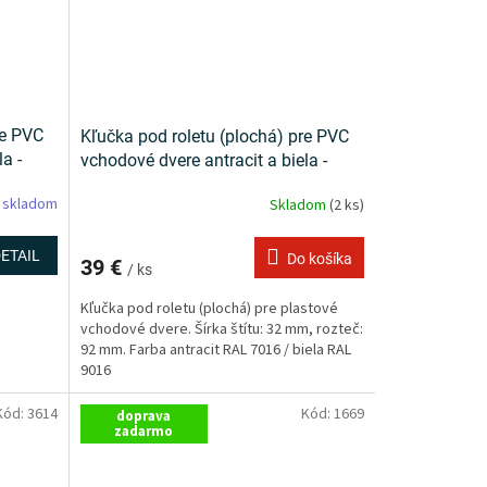
re PVC
Kľučka pod roletu (plochá) pre PVC
a -
vchodové dvere antracit a biela -
Victory
 skladom
Skladom
(2 ks)
ETAIL
Do košíka
39 €
/ ks
Kľučka pod roletu (plochá) pre plastové
vchodové dvere. Šírka štítu: 32 mm, rozteč:
92 mm. Farba antracit RAL 7016 / biela RAL
9016
Kód:
3614
Kód:
1669
doprava
zadarmo