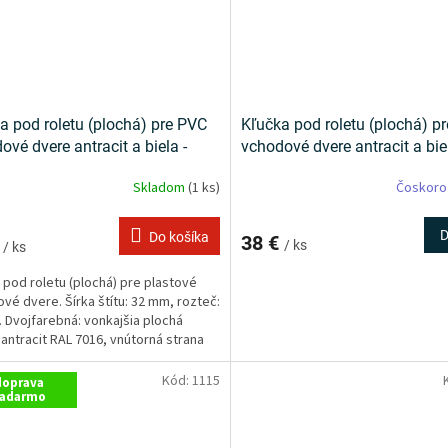
a pod roletu (plochá) pre PVC
Kľučka pod roletu (plochá) p
ové dvere antracit a biela -
vchodové dvere antracit a biel
sz
Saturn
Skladom
(1 ks)
Čoskoro
D
Do košíka
38 €
€
/ ks
/ ks
 pod roletu (plochá) pre plastové
vé dvere. Šírka štítu: 32 mm, rozteč:
 Dvojfarebná: vonkajšia plochá
 antracit RAL 7016, vnútorná strana
AL...
Kód:
1115
doprava
adarmo