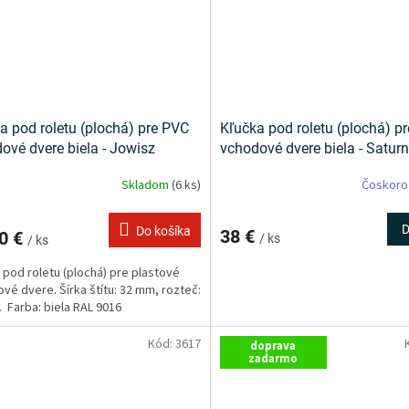
a pod roletu (plochá) pre PVC
Kľučka pod roletu (plochá) p
ové dvere biela - Jowisz
vchodové dvere biela - Saturn
Skladom
(6 ks)
Čoskoro
D
Do košíka
38 €
0 €
/ ks
/ ks
 pod roletu (plochá) pre plastové
vé dvere. Šírka štítu: 32 mm, rozteč:
 Farba: biela RAL 9016
Kód:
3617
doprava
zadarmo