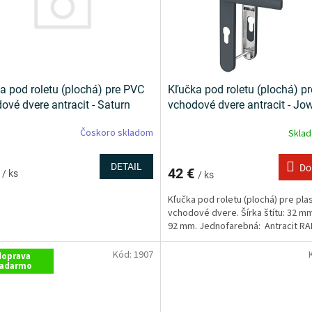
a pod roletu (plochá) pre PVC
Kľučka pod roletu (plochá) p
ové dvere antracit - Saturn
vchodové dvere antracit - Jo
Čoskoro skladom
Skla
DETAIL
Do
€
42 €
/ ks
/ ks
Kľučka pod roletu (plochá) pre pla
vchodové dvere. Šírka štítu: 32 mm
92 mm. Jednofarebná: Antracit R
Kód:
1907
doprava
adarmo