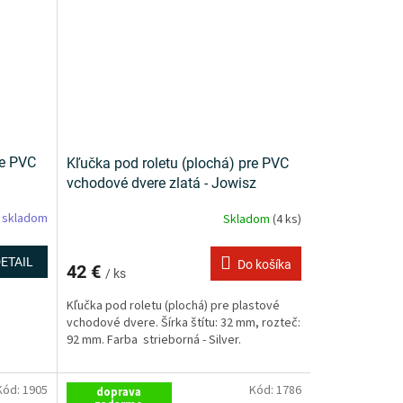
re PVC
Kľučka pod roletu (plochá) pre PVC
n
vchodové dvere zlatá - Jowisz
 skladom
Skladom
(4 ks)
ETAIL
Do košíka
42 €
/ ks
Kľučka pod roletu (plochá) pre plastové
vchodové dvere. Šírka štítu: 32 mm, rozteč:
92 mm. Farba strieborná - Silver.
Kód:
1905
Kód:
1786
doprava