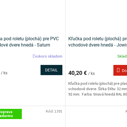
a pod roletu (plochá) pre PVC
Kľučka pod roletu (plochá) p
ové dvere hnedá - Saturn
vchodové dvere hnedá - Jowi
Čoskoro skladom
Skla
DETAIL
Do
€
40,20 €
/ ks
/ ks
Kľučka pod roletu (plochá) pre pla
vchodové dvere. Šírka štítu: 32 mm
92 mm. Farba: tmavá hnedá RAL 8
Kód:
1391
doprava
adarmo