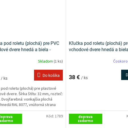
a pod roletu (plochá) pre PVC
Kľučka pod roletu (plochá) p
ové dvere hnedá a biela -
vchodové dvere hnedá a biela
sz
Saturn
Skladom
(1 ks)
Čoskoro
D
Do košíka
38 €
€
/ ks
/ ks
 pod roletu (plochá) pre plastové
vé dvere. Šírka štítu: 32 mm, rozteč:
 Dvojfarebná: vonkajšia plochá
 hnedá RAL 8077, vnútorná strana
Kód:
1789
doprava
doprava
adarmo
zadarmo