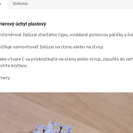
s
Diskusia
riérový úchyt plastový
interiérové žalúzie staršieho typu, ovládané pomocou paličky a šn
ňuje namontovať žalúziu na stenu alebo na strop.
aka v tvare C sa priskrutkujte na stenu alebo strop, zasuňte do ne
istite krytkou.
mery: