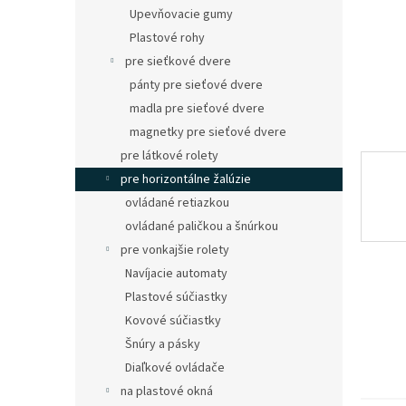
Upevňovacie gumy
Plastové rohy
pre sieťkové dvere
pánty pre sieťové dvere
madla pre sieťové dvere
magnetky pre sieťové dvere
pre látkové rolety
pre horizontálne žalúzie
ovládané retiazkou
ovládané paličkou a šnúrkou
pre vonkajšie rolety
Navíjacie automaty
Plastové súčiastky
Kovové súčiastky
Šnúry a pásky
Diaľkové ovládače
na plastové okná