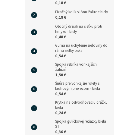
0,18 €
Fixačný kolík silónu žalúzie biely
0,18 €
Otočný držiak na sieťku proti
hmyzu - biely
0,48 €
Guma na uchytenie sieťoviny do
rámu sieťky biela
0,54 €
Spojka rebríka vonkajších
žalúzií
1,50 €
Šnúra pre vonkajšie rolety s
kruhovým prierezom - biela
0,54 €
Krytka na odvodňovaciu drážku
biela
0,24 €
Spojka guličkovej retiazky biela
ST
0,36 €