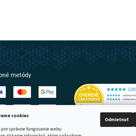
obné metódy
ívame cookies
Odmietnuť
ovatelia
 pre správne fungovanie webu
pre získanie informácií, akým spôsobom