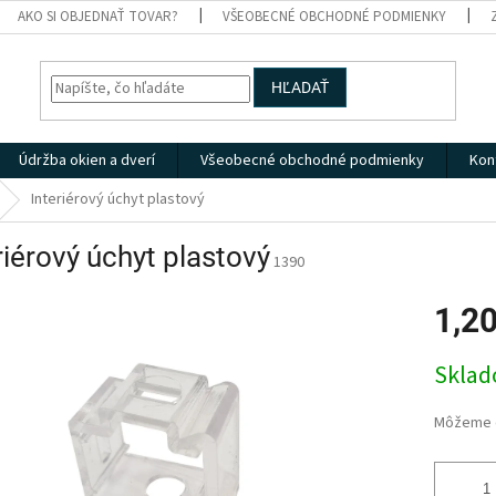
AKO SI OBJEDNAŤ TOVAR?
VŠEOBECNÉ OBCHODNÉ PODMIENKY
HĽADAŤ
Údržba okien a dverí
Všeobecné obchodné podmienky
Kon
Interiérový úchyt plastový
riérový úchyt plastový
1390
1,2
Jednotk
Skla
cena:
Môžeme d