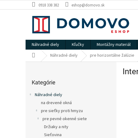
Prejsť
0918 338 382
eshop@domovo.sk
na
obsah
Náhradné diely
Kľučky
Montážny materiál
Domov
Náhradné diely
pre horizontálne žalúzie
B
Inte
o
Preskočiť
č
kategórie
Kategórie
n
ý
Náhradné diely
p
na drevené okná
a
pre sieťky proti hmyzu
n
e
pre pevné okenné siete
l
Držiaky a nity
Sieťovina