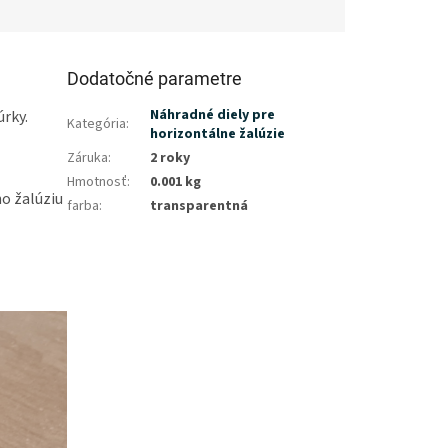
Dodatočné parametre
Náhradné diely pre
úrky.
Kategória
:
horizontálne žalúzie
Záruka
:
2 roky
Hmotnosť
:
0.001 kg
ho žalúziu
farba
:
transparentná