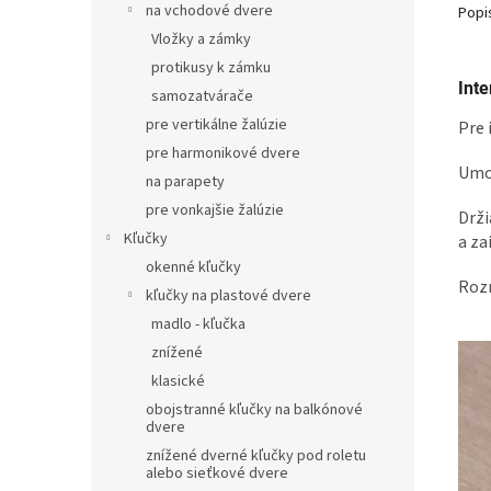
na vchodové dvere
Popi
Vložky a zámky
protikusy k zámku
Inte
samozatvárače
pre vertikálne žalúzie
Pre 
pre harmonikové dvere
Umož
na parapety
pre vonkajšie žalúzie
Drži
Kľučky
a za
okenné kľučky
Roz
kľučky na plastové dvere
madlo - kľučka
znížené
klasické
obojstranné kľučky na balkónové
dvere
znížené dverné kľučky pod roletu
alebo sieťkové dvere