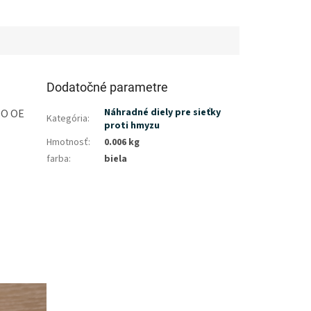
Dodatočné parametre
Náhradné diely pre sieťky
SSO OE
Kategória
:
proti hmyzu
Hmotnosť
:
0.006 kg
farba
:
biela