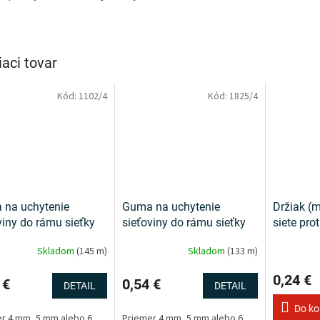
iaci tovar
Kód:
1102/4
Kód:
1825/4
 na uchytenie
Guma na uchytenie
Držiak (m
viny do rámu sieťky
sieťoviny do rámu sieťky
siete pro
parent
biela
transpare
Skladom
(145 m)
Skladom
(133 m)
0,24 €
 €
0,54 €
DETAIL
DETAIL
Do ko
r 4 mm, 5 mm alebo 6
Priemer 4 mm, 5 mm alebo 6