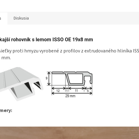
s
Diskusia
kajší rohovník s lemom ISSO OE 19x8 mm
sieťky proti hmyzu vyrobené z profilov z extrudovaného hliníka I
8 mm.
mery: