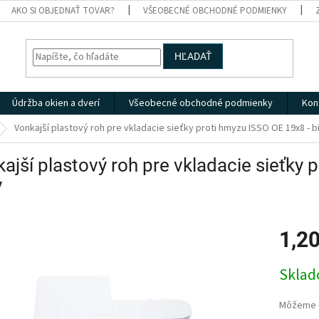
AKO SI OBJEDNAŤ TOVAR?
VŠEOBECNÉ OBCHODNÉ PODMIENKY
HĽADAŤ
Údržba okien a dverí
Všeobecné obchodné podmienky
Kon
Vonkajší plastový roh pre vkladacie sieťky proti hmyzu ISSO OE 19x8 - b
ajší plastový roh pre vkladacie sieťky 
y
1,2
Jednotk
Skla
cena:
Môžeme d