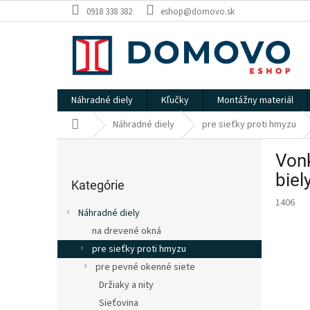
Prejsť
0918 338 382
eshop@domovo.sk
na
obsah
Náhradné diely
Kľučky
Montážny materiál
Domov
Náhradné diely
pre sieťky proti hmyzu
B
Vonk
o
Preskočiť
č
biel
kategórie
Kategórie
n
1406
ý
Náhradné diely
p
na drevené okná
a
pre sieťky proti hmyzu
n
e
pre pevné okenné siete
l
Držiaky a nity
Sieťovina