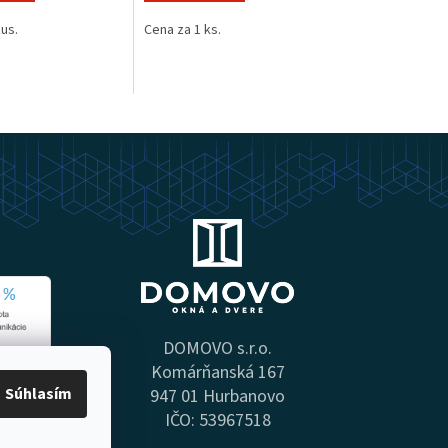
kus.
Cena za 1 ks.
DOMOVO s.r.o.
Komárňanská 167
Súhlasím
947 01 Hurbanovo
IČO: 53967518