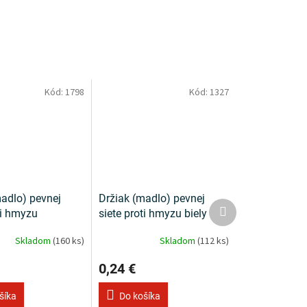
Kód:
1798
Kód:
1327
adlo) pevnej
Držiak (madlo) pevnej
Ďalší
ti hmyzu
siete proti hmyzu biely
produkt
nt
Skladom
(160 ks)
Skladom
(112 ks)
0,24 €
šíka
Do košíka