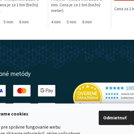
na je za 1 bm (bežný
mm. Cena je za 1 bm (bežný
Cena za 1 
.
meter).
5 mm
6 mm
4 mm
5 mm
6 mm
obné metódy
ívame cookies
Odmietnuť
ovatelia
 pre správne fungovanie webu
pre získanie informácií, akým spôsobom