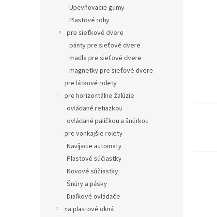
Upevňovacie gumy
Plastové rohy
pre sieťkové dvere
pánty pre sieťové dvere
madla pre sieťové dvere
magnetky pre sieťové dvere
pre látkové rolety
pre horizontálne žalúzie
ovládané retiazkou
ovládané paličkou a šnúrkou
pre vonkajšie rolety
Navíjacie automaty
Plastové súčiastky
Kovové súčiastky
Šnúry a pásky
Diaľkové ovládače
na plastové okná