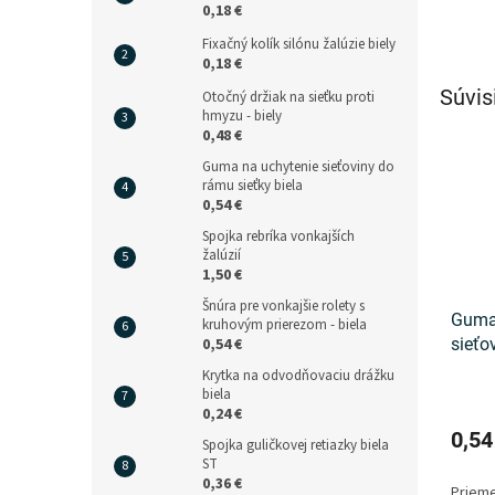
0,18 €
Fixačný kolík silónu žalúzie biely
0,18 €
Súvis
Otočný držiak na sieťku proti
hmyzu - biely
0,48 €
Guma na uchytenie sieťoviny do
rámu sieťky biela
0,54 €
Spojka rebríka vonkajších
žalúzií
1,50 €
Šnúra pre vonkajšie rolety s
Guma
kruhovým prierezom - biela
sieťo
0,54 €
trans
Krytka na odvodňovaciu drážku
biela
0,24 €
0,54
Spojka guličkovej retiazky biela
ST
0,36 €
Prieme