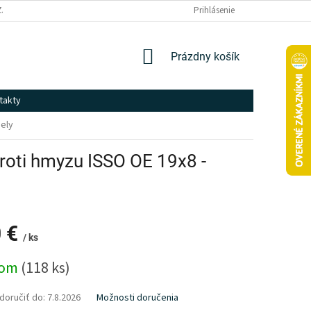
ZÁSADY SPRACOVANIA A OCHRANY OSOBNÝCH ÚDAJOV
Prihlásenie
NÁKUPNÝ
Prázdny košík
KOŠÍK
takty
iely
proti hmyzu ISSO OE 19x8 -
0 €
/ ks
ová
dom
(118 ks)
oručiť do:
7.8.2026
Možnosti doručenia