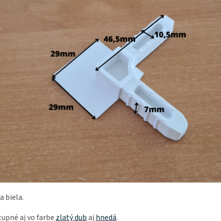
a biela.
upné aj vo farbe
zlatý dub
aj
hnedá
.