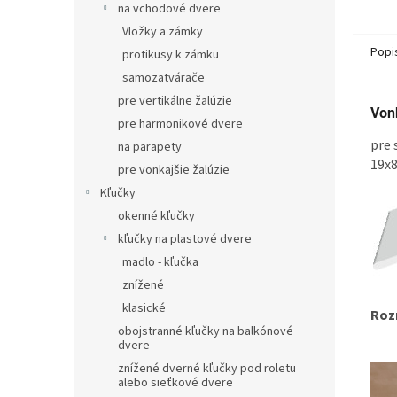
na vchodové dvere
Vložky a zámky
Popi
protikusy k zámku
samozatvárače
pre vertikálne žalúzie
Von
pre harmonikové dvere
pre 
na parapety
19x
pre vonkajšie žalúzie
Kľučky
okenné kľučky
kľučky na plastové dvere
madlo - kľučka
znížené
klasické
Roz
obojstranné kľučky na balkónové
dvere
znížené dverné kľučky pod roletu
alebo sieťkové dvere