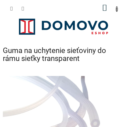
Prejsť
NÁKU
na
obsah
KOŠÍK
Guma na uchytenie sieťoviny do
rámu sieťky transparent