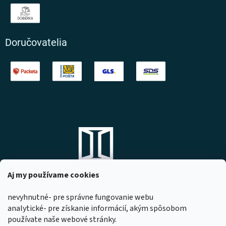
Doručovatelia
Aj my používame cookies
nevyhnutné- pre správne fungovanie webu
analytické- pre získanie informácií, akým spôsobom
DOMOVO s.r.o.
používate naše webové stránky.
Komárňanská 167