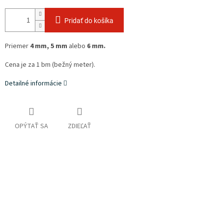
Pridať do košíka
Priemer
4 mm, 5 mm
alebo
6 mm.
Cena je za 1 bm (bežný meter).
Detailné informácie
OPÝTAŤ SA
ZDIEĽAŤ