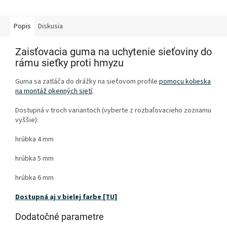
Popis
Diskusia
Zaisťovacia guma na uchytenie sieťoviny do
rámu sieťky proti hmyzu
Guma sa zatláča do drážky na sieťovom profile
pomocu kolieska
na montáž okenných sietí
.
Dostupná v troch variantoch (vyberte z rozbaľovacieho zoznamu
vyššie):
hrúbka 4 mm
hrúbka 5 mm
hrúbka 6 mm
Dostupná aj v bielej farbe [TU]
Dodatočné parametre