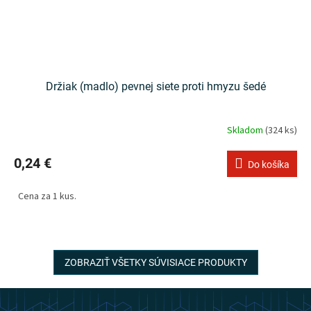
Držiak (madlo) pevnej siete proti hmyzu šedé
Skladom
(324 ks)
0,24 €
Do košíka
Cena za 1 kus.
ZOBRAZIŤ VŠETKY SÚVISIACE PRODUKTY
Z
á