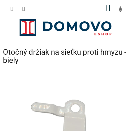
Prejsť
NÁKU
na
obsah
KOŠÍK
Otočný držiak na sieťku proti hmyzu -
biely