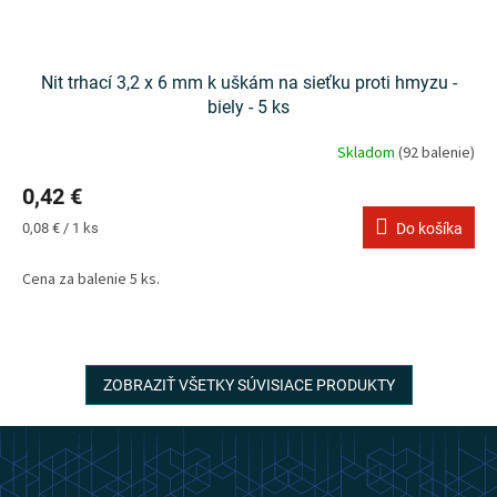
Nit trhací 3,2 x 6 mm k uškám na sieťku proti hmyzu -
biely - 5 ks
Skladom
(92 balenie)
0,42 €
Jednotková
0,08 € / 1 ks
Do košíka
cena:
Cena za balenie 5 ks.
ZOBRAZIŤ VŠETKY SÚVISIACE PRODUKTY
Z
á
p