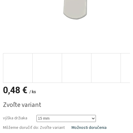
0,48 €
/ ks
Jednotková
Zvoľte variant
cena:
výška držiaka
Môžeme doručiť do:
Zvoľte variant
Možnosti doručenia