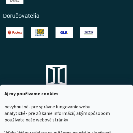
Doručovatelia
Aj my používame cookies
nevyhnutné- pre správne fungovanie webu
analytické- pre získanie informácií, akým spôsobom
DOMOVO s.r.o.
používate naše webové stránky.
Komárňanská 167
947 01 Hurbanovo