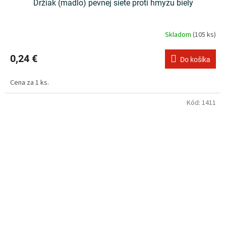
Držiak (madlo) pevnej siete proti hmyzu biely
Skladom
(105 ks)
0,24 €
Do košíka
Cena za 1 ks.
Kód:
1411