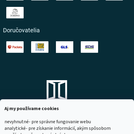
Doručovatelia
Aj my používame cookies
nevyhnutné- pre správne fungovanie webu
analytické- pre získanie informácií, akým spôsobom
DOMOVO s.r.o.