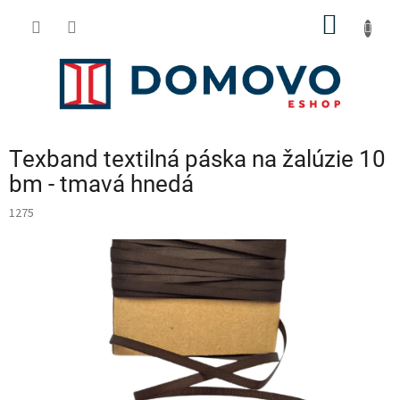
Prejsť
NÁKU
na
obsah
KOŠÍK
Texband textilná páska na žalúzie 10
bm - tmavá hnedá
1275