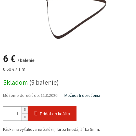
6 €
/ balenie
Jednotková
0,60 € / 1 m
cena:
Skladom
(9 balenie)
Môžeme doručiť do:
11.8.2026
Možnosti doručenia
Pridať do košíka
Páska na vyťahovanie žalúzii, farba hnedá, šírka 5mm.