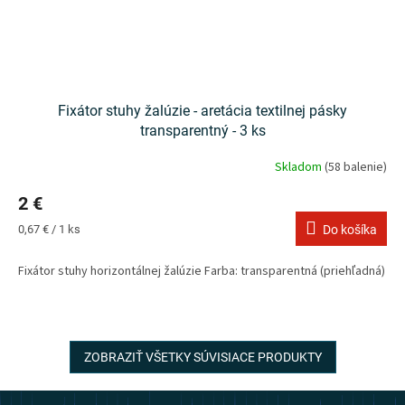
Fixátor stuhy žalúzie - aretácia textilnej pásky
transparentný - 3 ks
Skladom
(58 balenie)
2 €
Jednotková
0,67 € / 1 ks
Do košíka
cena:
Fixátor stuhy horizontálnej žalúzie Farba: transparentná (priehľadná)
ZOBRAZIŤ VŠETKY SÚVISIACE PRODUKTY
Z