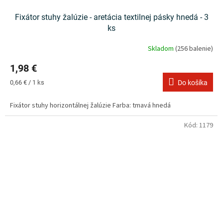
Fixátor stuhy žalúzie - aretácia textilnej pásky hnedá - 3
ks
Skladom
(256 balenie)
1,98 €
Jednotková
0,66 € / 1 ks
Do košíka
cena:
Fixátor stuhy horizontálnej žalúzie Farba: tmavá hnedá
Kód:
1179