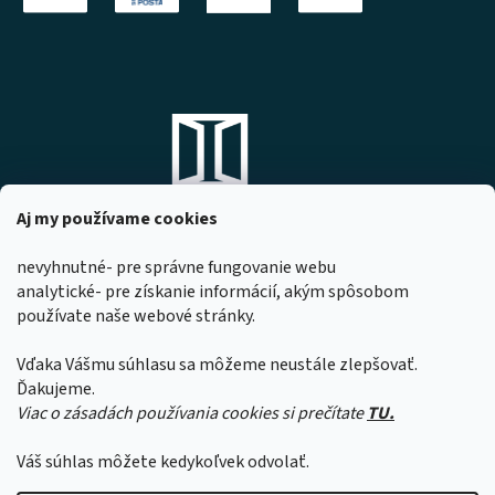
Aj my používame cookies
nevyhnutné- pre správne fungovanie webu
analytické- pre získanie informácií, akým spôsobom
DOMOVO s.r.o.
používate naše webové stránky.
Komárňanská 167
947 01 Hurbanovo
Vďaka Vášmu súhlasu sa môžeme neustále zlepšovať.
IČO: 53967518
Ďakujeme.
Viac o zásadách používania cookies si prečítate
TU.
Z dôvodu čerpania dovoleniek našimi
zamestnancami sa môže čas expedície
Váš súhlas môžete kedykoľvek odvolať.
objednávok predĺžiť o 1 až 2 pracovné dni.
Ďakujeme za pochopenie.