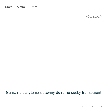
4 mm
5 mm
6 mm
Kód:
1102/4
Guma na uchytenie sieťoviny do rámu sieťky transparent