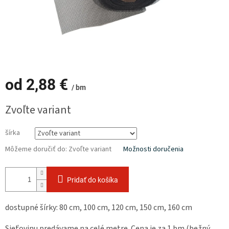
od
2,88 €
/ bm
Jednotková
Zvoľte variant
cena:
šírka
Môžeme doručiť do:
Zvoľte variant
Možnosti doručenia
Pridať do košíka
dostupné šírky: 80 cm, 100 cm, 120 cm, 150 cm, 160 cm
Sieťovinu predávame na celé metre. Cena je za 1 bm (bežný