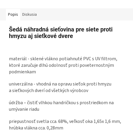
Popis
Diskusia
Šedá náhradná sieťovina pre siete proti
hmyzu aj sieťkové dvere
materiál - sklené vlákno potiahnuté PVC s UV filtrom,
ktoré zaručuje dlhú odolnosť proti poveternostným
podmienkam
univerzálna - vhodná na opravu sieťok proti hmyzu
a sieťkových dverí od všetkých výrobcov
údržba – čistiť vlhkou handričkou s prostriedkom na
umývanie riadu
priepustnosť svetla cca. 68%, veľkosť oka 1,65x 1,6 mm,
hrúbka vlákna cca. 0,28mm