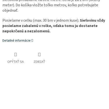
meter). Do košíka vložte toľko metrov, koľko potrebujete
objednať.
Posielame v celku (max. 30 bm v jednom kuse).
Sieťovinu vždy
posielame zabalenú v rolke, vďaka tomu ju dostanete
nepokrčenú a nezalomenú.
Detailné informácie
OPÝTAŤ SA
ZDIEĽAŤ