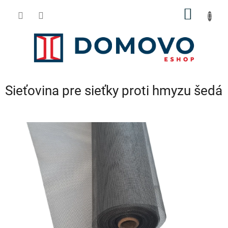
Prejsť
NÁKU
na
obsah
KOŠÍK
Sieťovina pre sieťky proti hmyzu šedá