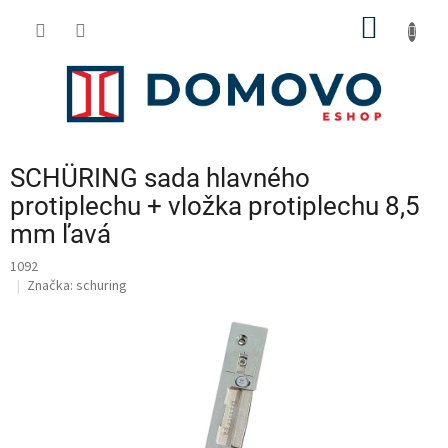
Prejsť
NÁKU
na
obsah
KOŠÍK
SCHÜRING sada hlavného
protiplechu + vložka protiplechu 8,5
mm ľavá
1092
Značka:
schuring