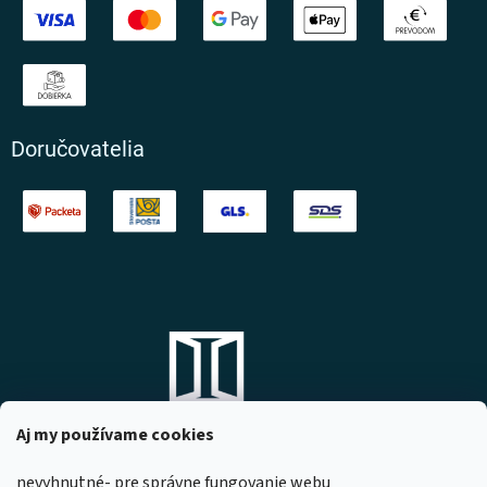
Doručovatelia
Aj my používame cookies
nevyhnutné- pre správne fungovanie webu