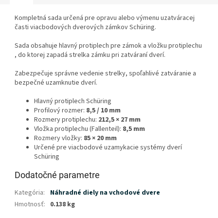
Kompletná sada určená pre opravu alebo výmenu uzatváracej
časti viacbodových dverových zámkov Schüring.
Sada obsahuje hlavný protiplech pre zámok a vložku protiplechu
, do ktorej zapadá strelka zámku pri zatváraní dverí.
Zabezpečuje správne vedenie strelky, spoľahlivé zatváranie a
bezpečné uzamknutie dverí.
Hlavný protiplech Schüring
Profilový rozmer:
8,5 / 10 mm
Rozmery protiplechu:
212,5 × 27 mm
Vložka protiplechu (Fallenteil):
8,5 mm
Rozmery vložky:
85 × 20 mm
Určené pre viacbodové uzamykacie systémy dverí
Schüring
Dodatočné parametre
Kategória
:
Náhradné diely na vchodové dvere
Hmotnosť
:
0.138 kg