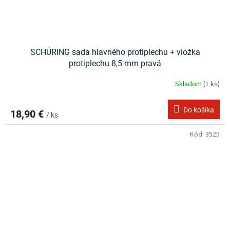
SCHÜRING sada hlavného protiplechu + vložka
protiplechu 8,5 mm pravá
Skladom
(1 ks)
Do košíka
18,90 €
/ ks
Kód:
3525