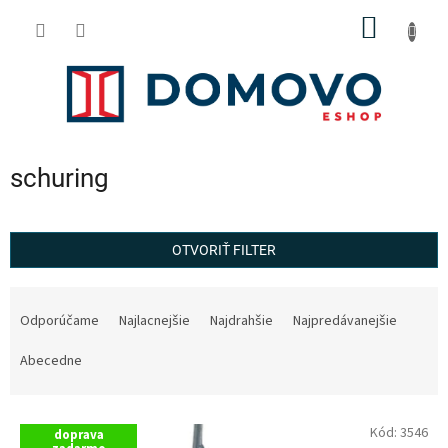
Prejsť
NÁKU
na
obsah
KOŠÍK
schuring
OTVORIŤ FILTER
R
a
Odporúčame
Najlacnejšie
Najdrahšie
Najpredávanejšie
d
e
Abecedne
n
i
V
e
Kód:
3546
doprava
ý