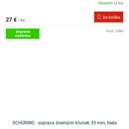
Skladom
(2 ks)
Do košíka
27 €
/ ks
Kód:
1086
doprava
zadarmo
SCHÜRING - súprava dverných kľučiek 33 mm, biela