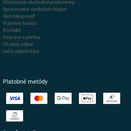
Všeobecné obchodné podmienky
i
e
Spracovanie osobných údajov
e
p
r
Ako nakupovať
v
Vrátenie tovaru
k
Kontakt
y
v
Doprava a platba
ý
Osobný odber
p
Vaša objednávka
i
s
u
Platobné metódy