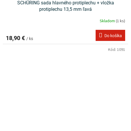
SCHÜRING sada hlavného protiplechu + vložka
protiplechu 13,5 mm ľavá
Skladom
(1 ks)
Do košíka
18,90 €
/ ks
Kód:
1091