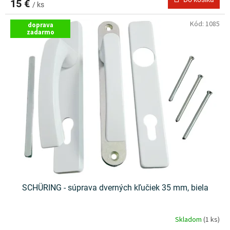
15 €
/ ks
Kód:
1085
doprava
zadarmo
SCHÜRING - súprava dverných kľučiek 35 mm, biela
Skladom
(1 ks)