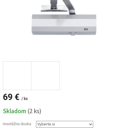
69 €
/ ks
Jednotková
Skladom
(2 ks)
cena:
montážna doska