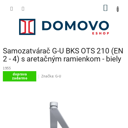
Prejsť
NÁKU
na
obsah
KOŠÍK
Samozatvárač G-U BKS OTS 210 (EN
2 - 4) s aretačným ramienkom - biely
1955
doprava
Značka:
G-U
zadarmo