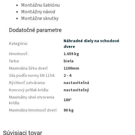
Montážnu šablónu
Montážny návod
Montážne skrutky
Dodatočné parametre
Náhradné diely na vchodové
Kategória
:
dvere
Hmotnosť
:
1.659 kg
farba
:
biela
Maximálna šírka dverí
:
1100mm
Sila podľa normy EN 1154
:
2 - 4
Rýchlosť zatvárania
:
nastaviteľná
Koncový prítlak krídla
:
nastaviteľný
Maximálny uhol otvorenia
180°
krídla
:
Maximálna hmotnosť dverí
:
80 kg
Súvisiaci tovar