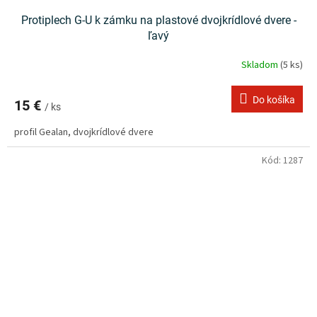
Protiplech G-U k zámku na plastové dvojkrídlové dvere -
ľavý
Skladom
(5 ks)
Do košíka
15 €
/ ks
profil Gealan, dvojkrídlové dvere
Kód:
1287