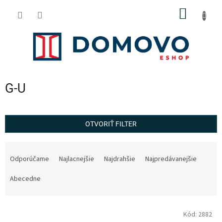
Prejsť
NÁKU
na
obsah
KOŠÍK
G-U
OTVORIŤ FILTER
R
a
Odporúčame
Najlacnejšie
Najdrahšie
Najpredávanejšie
d
e
Abecedne
n
i
V
e
Kód:
2882
ý