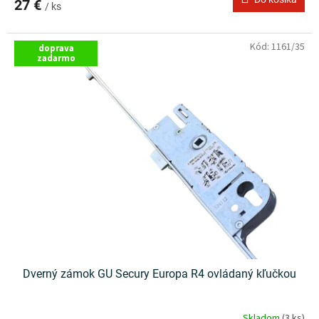
27 €
/ ks
Kód:
1161/35
doprava
zadarmo
Dverný zámok GU Secury Europa R4 ovládaný kľučkou
Skladom
(3 ks)