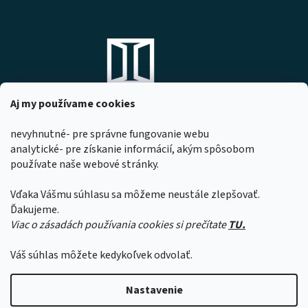
Aj my používame cookies
nevyhnutné- pre správne fungovanie webu
analytické- pre získanie informácií, akým spôsobom
DOMOVO s.r.o.
používate naše webové stránky.
Komárňanská 167
947 01 Hurbanovo
Vďaka Vášmu súhlasu sa môžeme neustále zlepšovať.
IČO: 53967518
Ďakujeme.
Viac o zásadách používania cookies si prečítate
TU.
Z dôvodu čerpania dovoleniek našimi
zamestnancami sa môže čas expedície
Váš súhlas môžete kedykoľvek odvolať.
objednávok predĺžiť o 1 až 2 pracovné dni.
Ďakujeme za pochopenie.
Vytvoril Shoptet
Nastavenie