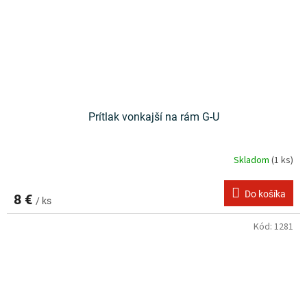
Prítlak vonkajší na rám G-U
Skladom
(1 ks)
Do košíka
8 €
/ ks
Kód:
1281