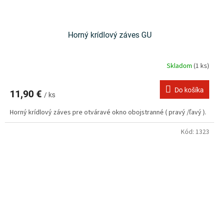
Horný krídlový záves GU
Skladom
(1 ks)
Do košíka
11,90 €
/ ks
Horný krídlový záves pre otváravé okno obojstranné ( pravý /ľavý ).
Kód:
1323