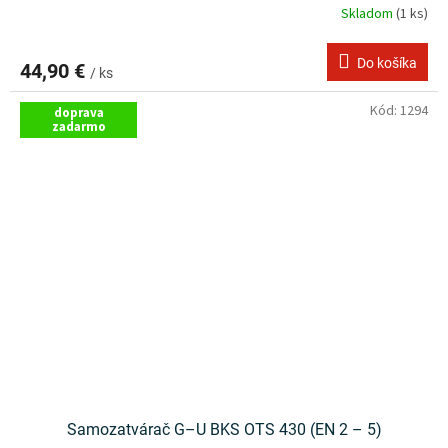
Skladom
(1 ks)
Do košíka
44,90 €
/ ks
Kód:
1294
doprava
zadarmo
Samozatvárač G–U BKS OTS 430 (EN 2 – 5)