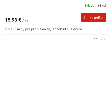
Skladom
(4 ks)
Do košíka
15,96 €
/ ks
šírka 35 mm / pre profil Gealan, jednokrídlové dvere
Kód:
1286