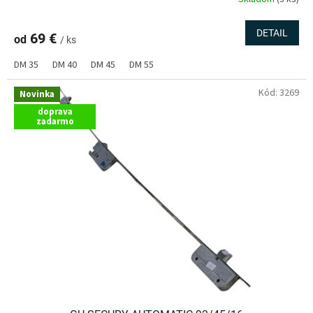
DETAIL
69 €
od
/ ks
DM 35
DM 40
DM 45
DM 55
Kód:
3269
Novinka
doprava
zadarmo