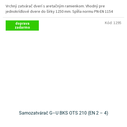
Vrchný zatvárač dverí s aretačným ramienkom. Vhodný pre
jednokrídlové dvere do šírky 1250 mm. Spĺňa normu PN-EN 1154
Kód:
1295
doprava
zadarmo
Samozatvárač G–U BKS OTS 210 (EN 2 – 4)