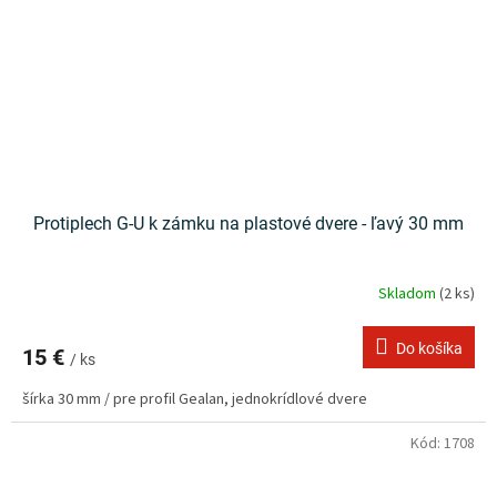
Protiplech G-U k zámku na plastové dvere - ľavý 30 mm
Skladom
(2 ks)
Do košíka
15 €
/ ks
šírka 30 mm / pre profil Gealan, jednokrídlové dvere
Kód:
1708