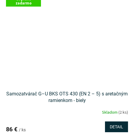
zadarmo
Samozatvárač G–U BKS OTS 430 (EN 2 – 5) s aretačným
ramienkom - biely
Skladom
(2 ks)
DETAIL
86 €
/ ks