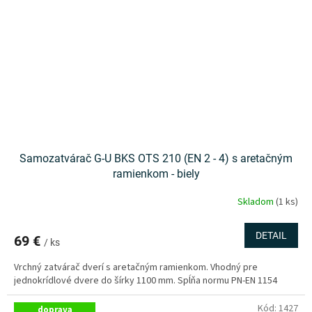
Samozatvárač G-U BKS OTS 210 (EN 2 - 4) s aretačným
ramienkom - biely
Skladom
(1 ks)
DETAIL
69 €
/ ks
Vrchný zatvárač dverí s aretačným ramienkom. Vhodný pre
jednokrídlové dvere do šírky 1100 mm. Spĺňa normu PN-EN 1154
Kód:
1427
doprava