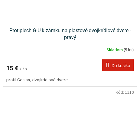
Protiplech G-U k zámku na plastové dvojkrídlové dvere -
pravý
Skladom
(5 ks)
Do košíka
15 €
/ ks
profil Gealan, dvojkrídlové dvere
Kód:
1110