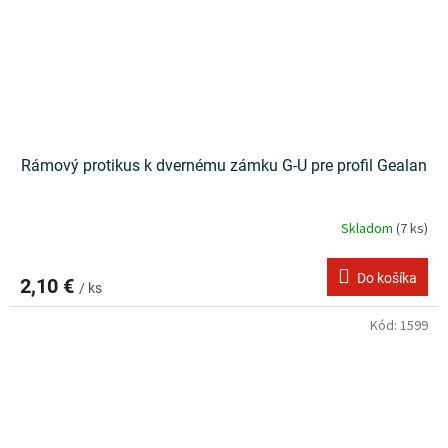
Rámový protikus k dvernému zámku G-U pre profil Gealan
Skladom
(7 ks)
Do košíka
2,10 €
/ ks
Kód:
1599