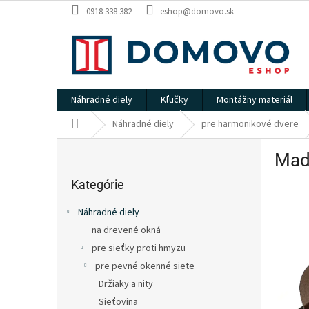
Prejsť
0918 338 382
eshop@domovo.sk
na
obsah
Náhradné diely
Kľučky
Montážny materiál
Domov
Náhradné diely
pre harmonikové dvere
B
Madl
o
Preskočiť
č
kategórie
Kategórie
n
ý
Náhradné diely
p
na drevené okná
a
pre sieťky proti hmyzu
n
e
pre pevné okenné siete
l
Držiaky a nity
Sieťovina