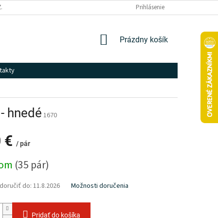
ZÁSADY SPRACOVANIA A OCHRANY OSOBNÝCH ÚDAJOV
Prihlásenie
NÁKUPNÝ
Prázdny košík
KOŠÍK
takty
 - hnedé
1670
0 €
/ pár
ová
dom
(35 pár)
oručiť do:
11.8.2026
Možnosti doručenia
Pridať do košíka