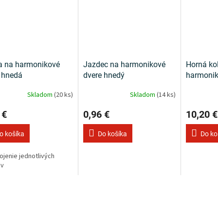
a na harmonikové
Jazdec na harmonikové
Horná koľ
 hnedá
dvere hnedý
harmonik
Skladom
(20 ks)
Skladom
(14 ks)
 €
0,96 €
10,20 €
o košíka
Do košíka
Do ko
ojenie jednotlivých
ov