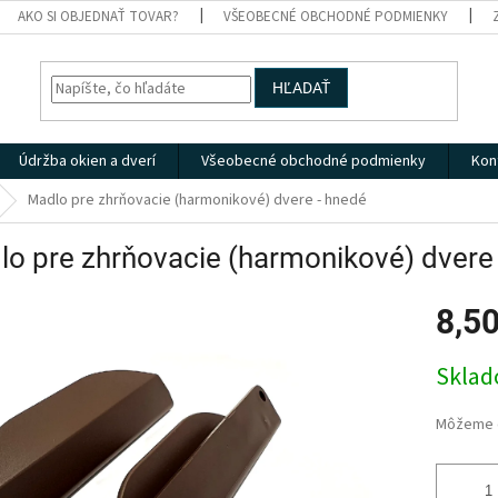
AKO SI OBJEDNAŤ TOVAR?
VŠEOBECNÉ OBCHODNÉ PODMIENKY
HĽADAŤ
Údržba okien a dverí
Všeobecné obchodné podmienky
Kon
Madlo pre zhrňovacie (harmonikové) dvere - hnedé
o pre zhrňovacie (harmonikové) dvere
8,5
Jednotk
Skla
cena:
Môžeme d