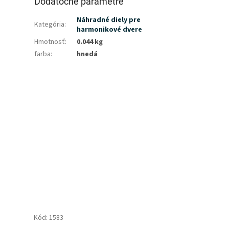
Dodatočné parametre
Náhradné diely pre
Kategória
:
harmonikové dvere
Hmotnosť
:
0.044 kg
farba
:
hnedá
Kód:
1583