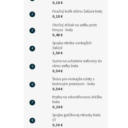
0,18 €
Fixačný kolík silónu žalúzie biely
0,18 €
Otočný držiak na sieťku proti
hmyzu - biely
0,48 €
Spojka rebríka vonkajších
žalúzií
1,50 €
Guma na uchytenie sieťoviny do
rámu sieťky biela
0,54 €
Šnúra pre vonkajšie rolety s
kruhovým prierezom - biela
0,54 €
Krytka na odvodňovaciu drážku
biela
0,24 €
Spojka guličkovej retiazky biela
ST
0,36 €