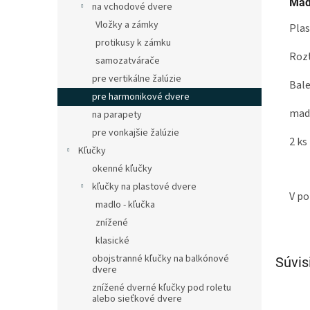
Mad
na vchodové dvere
Vložky a zámky
Plas
protikusy k zámku
Rozt
samozatvárače
pre vertikálne žalúzie
Bale
pre harmonikové dvere
madl
na parapety
pre vonkajšie žalúzie
2 ks
Kľučky
okenné kľučky
kľučky na plastové dvere
V po
madlo - kľučka
znížené
klasické
obojstranné kľučky na balkónové
Súvis
dvere
znížené dverné kľučky pod roletu
alebo sieťkové dvere