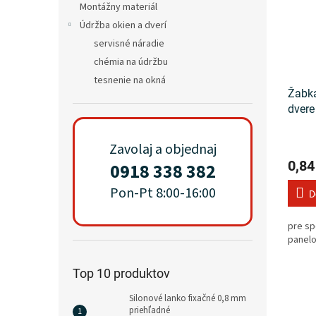
Montážny materiál
Údržba okien a dverí
servisné náradie
chémia na údržbu
tesnenie na okná
Žabk
dvere
Zavolaj a objednaj
0,84
0918 338 382
Pon-Pt 8:00-16:00
D
pre sp
panel
Top 10 produktov
Silonové lanko fixačné 0,8 mm
priehľadné