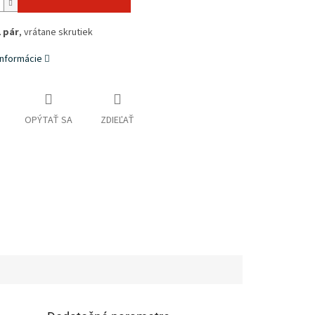
1 pár
, vrátane skrutiek
informácie
OPÝTAŤ SA
ZDIEĽAŤ