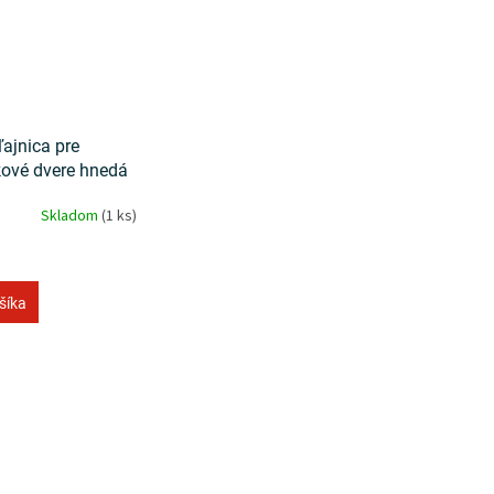
ajnica pre
ové dvere hnedá
Skladom
(1 ks)
šíka