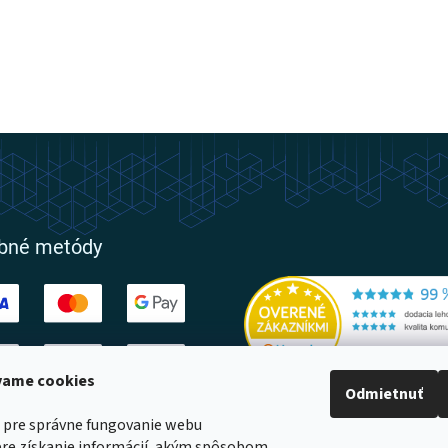
obné metódy
ívame cookies
Odmietnuť
ovatelia
 pre správne fungovanie webu
pre získanie informácií, akým spôsobom