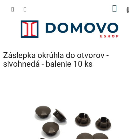
Prejsť
NÁKU
na
obsah
KOŠÍK
Záslepka okrúhla do otvorov -
sivohnedá - balenie 10 ks