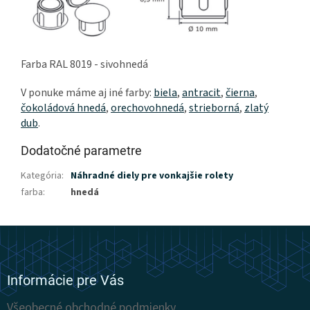
Farba RAL 8019 - sivohnedá
V ponuke máme aj iné farby:
biela
,
antracit
,
čierna
,
čokoládová hnedá
,
orechovohnedá
,
strieborná
,
zlatý
dub
.
Dodatočné parametre
Kategória
:
Náhradné diely pre vonkajšie rolety
farba
:
hnedá
Z
á
p
ä
Informácie pre Vás
t
Všeobecné obchodné podmienky
i