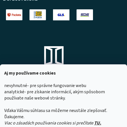
Aj my používame cookies
nevyhnutné- pre správne fungovanie webu
analytické- pre získanie informácií, akým spôsobom
DOMOVO s.r.o.
používate naše webové stránky.
Komárňanská 167
947 01 Hurbanovo
Vďaka Vášmu súhlasu sa môžeme neustále zlepšovať.
IČO: 53967518
Ďakujeme.
Viac o zásadách používania cookies si prečítate
TU.
Z dôvodu čerpania dovoleniek našimi