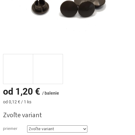
od
1,20 €
/ balenie
Jednotková
od 0,12 € / 1 ks
cena:
Zvoľte variant
priemer