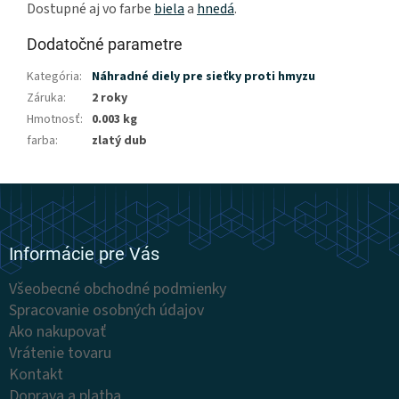
Dostupné aj vo farbe
biela
a
hnedá
.
Dodatočné parametre
Kategória
:
Náhradné diely pre sieťky proti hmyzu
Záruka
:
2 roky
Hmotnosť
:
0.003 kg
farba
:
zlatý dub
Z
á
p
ä
Informácie pre Vás
t
Všeobecné obchodné podmienky
i
Spracovanie osobných údajov
e
Ako nakupovať
Vrátenie tovaru
Kontakt
Doprava a platba