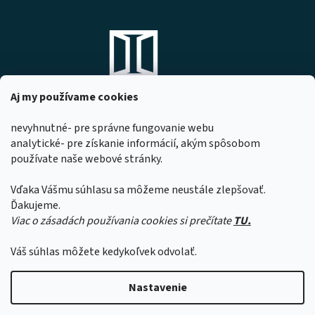
Aj my používame cookies
nevyhnutné- pre správne fungovanie webu
analytické- pre získanie informácií, akým spôsobom
DOMOVO s.r.o.
používate naše webové stránky.
Komárňanská 167
947 01 Hurbanovo
Vďaka Vášmu súhlasu sa môžeme neustále zlepšovať.
IČO: 53967518
Ďakujeme.
Viac o zásadách používania cookies si prečítate
TU.
Z dôvodu čerpania dovoleniek našimi
zamestnancami sa môže čas expedície
Váš súhlas môžete kedykoľvek odvolať.
objednávok predĺžiť o 1 až 2 pracovné dni.
Ďakujeme za pochopenie.
Vytvoril Shoptet
Nastavenie