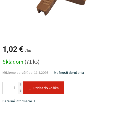
1,02 €
/ ks
Jednotková
Skladom
(71 ks)
cena:
Môžeme doručiť do:
11.8.2026
Možnosti doručenia
Pridať do košíka
Detailné informácie