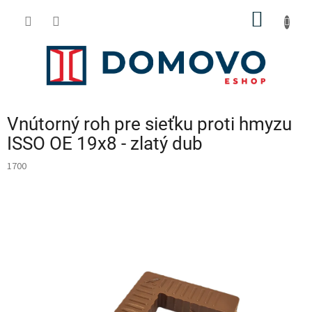
Prejsť
NÁKU
na
obsah
KOŠÍK
Vnútorný roh pre sieťku proti hmyzu
ISSO OE 19x8 - zlatý dub
1700