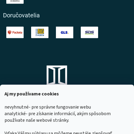
Doručovatelia
Aj my používame cookies
nevyhnutné- pre správne fungovanie webu
analytické- pre získanie informácií, akým spôsobom
DOMOVO s.r.o.
používate naše webové stránky.
Komárňanská 167
947 01 Hurbanovo
Vďaka Vášmu súhlasu sa môžeme neustále zlepšovať.