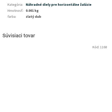
Kategória
:
Náhradné diely pre horizontálne žalúzie
Hmotnosť
:
0.001 kg
farba
:
zlatý dub
Súvisiaci tovar
Kód:
1168