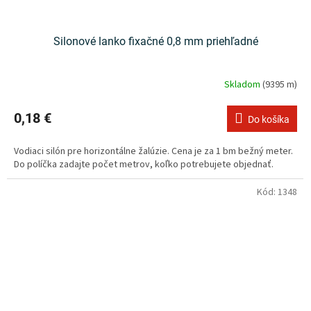
Silonové lanko fixačné 0,8 mm priehľadné
Skladom
(9395 m)
0,18 €
Do košíka
Vodiaci silón pre horizontálne žalúzie. Cena je za 1 bm bežný meter.
Do políčka zadajte počet metrov, koľko potrebujete objednať.
Kód:
1348