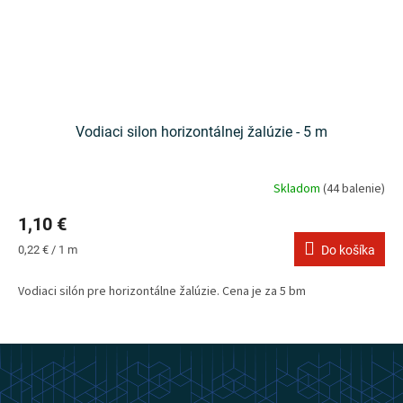
Vodiaci silon horizontálnej žalúzie - 5 m
Skladom
(44 balenie)
1,10 €
Jednotková
0,22 € / 1 m
Do košíka
cena:
Vodiaci silón pre horizontálne žalúzie. Cena je za 5 bm
Z
á
p