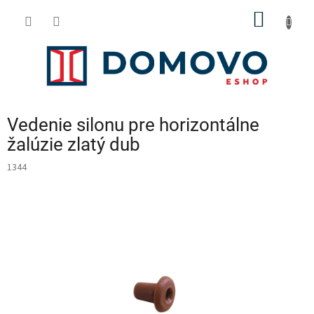
Prejsť
NÁKU
na
obsah
KOŠÍK
Vedenie silonu pre horizontálne
žalúzie zlatý dub
1344