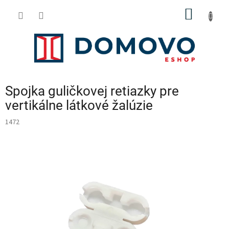
Prejsť
NÁKU
na
obsah
KOŠÍK
Spojka guličkovej retiazky pre
vertikálne látkové žalúzie
1472