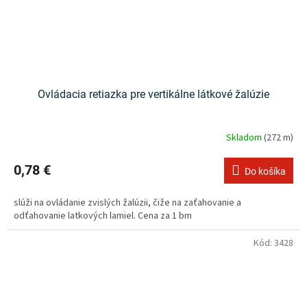
Ovládacia retiazka pre vertikálne látkové žalúzie
Skladom
(272 m)
0,78 €
Do košíka
slúži na ovládanie zvislých žalúzii, čiže na zaťahovanie a
odťahovanie latkových lamiel. Cena za 1 bm
Kód:
3428