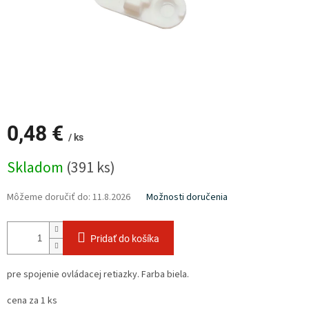
0,48 €
/ ks
Jednotková
Skladom
(391 ks)
cena:
Môžeme doručiť do:
11.8.2026
Možnosti doručenia
Pridať do košíka
pre spojenie ovládacej retiazky. Farba biela.
cena za 1 ks