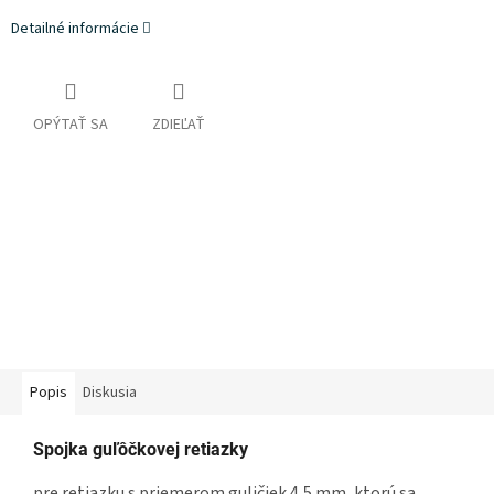
Detailné informácie
OPÝTAŤ SA
ZDIEĽAŤ
Popis
Diskusia
Spojka guľôčkovej retiazky
pre retiazku s priemerom guličiek 4,5 mm, ktorú sa