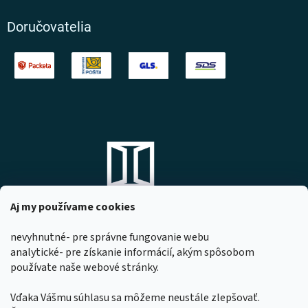
Doručovatelia
Aj my používame cookies
nevyhnutné- pre správne fungovanie webu
analytické- pre získanie informácií, akým spôsobom
DOMOVO s.r.o.
používate naše webové stránky.
Komárňanská 167
947 01 Hurbanovo
Vďaka Vášmu súhlasu sa môžeme neustále zlepšovať.
IČO: 53967518