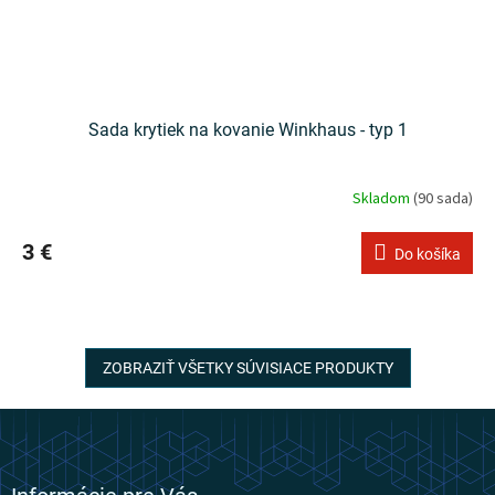
Sada krytiek na kovanie Winkhaus - typ 1
Skladom
(90 sada)
3 €
Do košíka
ZOBRAZIŤ VŠETKY SÚVISIACE PRODUKTY
Z
á
p
ä