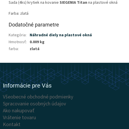
Sada (4ks) krytiek na kovanie
SIEGENIA Titan
na plastové okná
Farba: zlatá
Dodatočné parametre
Kategória
:
Náhradné diely na plastové okná
Hmotnosť
:
0.009 kg
farba
:
zlatá
Z
á
p
ä
Informácie pre Vás
t
Všeobecné obchodné podmienky
i
Spracovanie osobných údajov
e
Ako nakupovať
Vrátenie tovaru
Kontakt