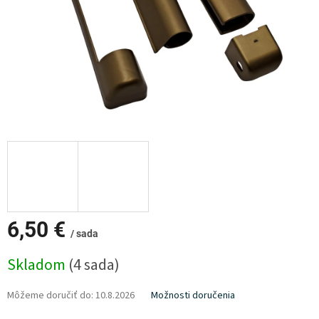
6,50 €
/ sada
Jednotková
Skladom
(4 sada)
cena:
Môžeme doručiť do:
10.8.2026
Možnosti doručenia