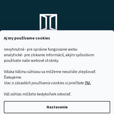
Aj my používame cookies
nevyhnutné- pre správne fungovanie webu
analytické- pre získanie informácií, akým spôsobom
DOMOVO s.r.o.
používate naše webové stránky.
Komárňanská 167
947 01 Hurbanovo
Vďaka Vášmu súhlasu sa môžeme neustále zlepšovať.
IČO: 53967518
Ďakujeme.
Viac o zásadách používania cookies si prečítate
TU.
Z dôvodu čerpania dovoleniek našimi
zamestnancami sa môže čas expedície
Váš súhlas môžete kedykoľvek odvolať.
objednávok predĺžiť o 1 až 2 pracovné dni.
Ďakujeme za pochopenie.
Vytvoril Shoptet
Nastavenie