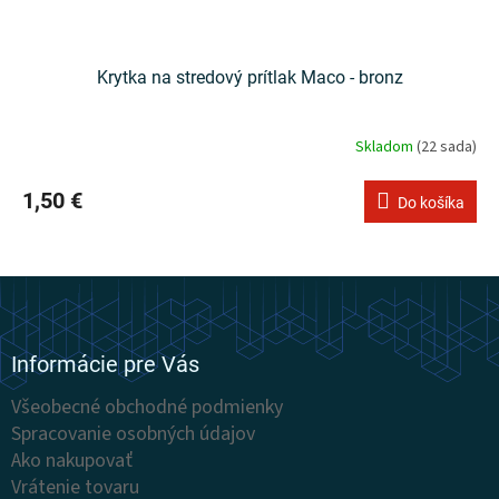
Krytka na stredový prítlak Maco - bronz
Skladom
(22 sada)
1,50 €
Do košíka
Z
á
p
ä
Informácie pre Vás
t
Všeobecné obchodné podmienky
i
Spracovanie osobných údajov
e
Ako nakupovať
Vrátenie tovaru