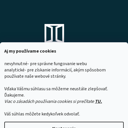
Aj my používame cookies
nevyhnutné- pre správne fungovanie webu
analytické- pre získanie informácií, akým spôsobom
DOMOVO s.r.o.
používate naše webové stránky.
Komárňanská 167
947 01 Hurbanovo
Vďaka Vášmu súhlasu sa môžeme neustále zlepšovať.
IČO: 53967518
Ďakujeme.
Viac o zásadách používania cookies si prečítate
TU.
Z dôvodu čerpania dovoleniek našimi
zamestnancami sa môže čas expedície
Váš súhlas môžete kedykoľvek odvolať.
objednávok predĺžiť o 1 až 2 pracovné dni.
Ďakujeme za pochopenie.
Vytvoril Shoptet