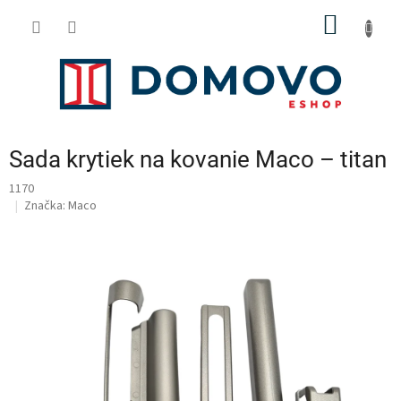
Prejsť
NÁKU
na
obsah
KOŠÍK
Sada krytiek na kovanie Maco – titan
1170
Značka:
Maco