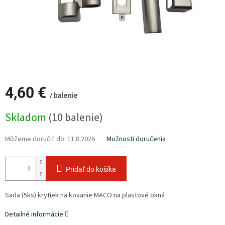
4,60 €
/ balenie
Jednotková
Skladom
(10 balenie)
cena:
Môžeme doručiť do:
11.8.2026
Možnosti doručenia
Pridať do košíka
Sada (5ks) krytiek na kovanie MACO na plastové okná
Detailné informácie