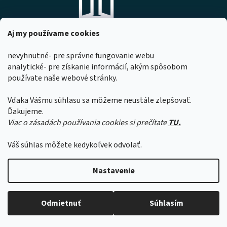
Aj my používame cookies
nevyhnutné- pre správne fungovanie webu
analytické- pre získanie informácií, akým spôsobom
DOMOVO s.r.o.
používate naše webové stránky.
Komárňanská 167
947 01 Hurbanovo
Vďaka Vášmu súhlasu sa môžeme neustále zlepšovať.
IČO: 53967518
Ďakujeme.
Viac o zásadách používania cookies si prečítate
TU.
Z dôvodu čerpania dovoleniek našimi
zamestnancami sa môže čas expedície
Váš súhlas môžete kedykoľvek odvolať.
objednávok predĺžiť o 1 až 2 pracovné dni.
Ďakujeme za pochopenie.
Vytvoril Shoptet
Nastavenie
Copyright 2026
domovo
. Všetky práva vyhradené.
Upraviť
Odmietnuť
Súhlasím
nastavenie cookies