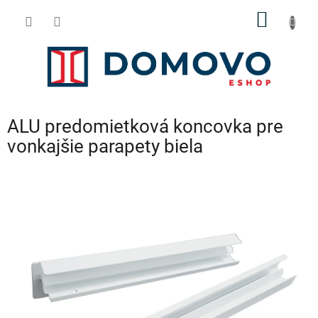
Prejsť
NÁKU
na
obsah
KOŠÍK
ALU predomietková koncovka pre
vonkajšie parapety biela