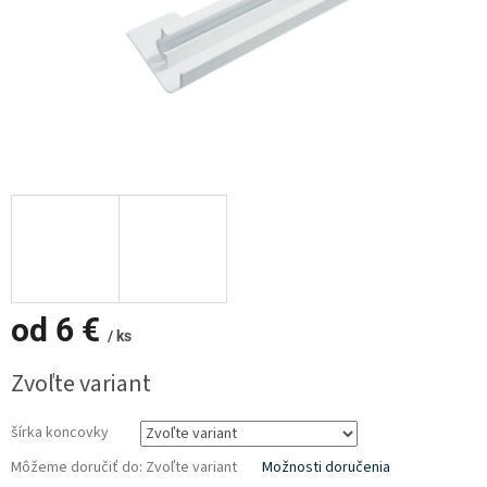
od
6 €
/ ks
Jednotková
Zvoľte variant
cena:
šírka koncovky
Môžeme doručiť do:
Zvoľte variant
Možnosti doručenia