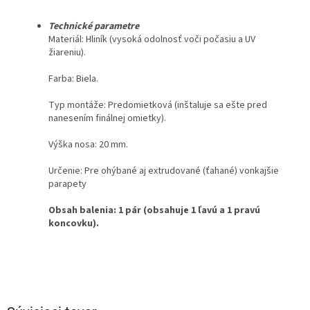
Technické parametre
Materiál
: Hliník (vysoká odolnosť voči počasiu a UV
žiareniu).
Farba
: Biela.
Typ montáže
: Predomietková (inštaluje sa ešte pred
nanesením finálnej omietky).
Výška nosa
: 20 mm.
Určenie
: Pre ohýbané aj extrudované (ťahané) vonkajšie
parapety
Obsah balenia
: 1 pár (obsahuje 1 ľavú a 1 pravú
koncovku).