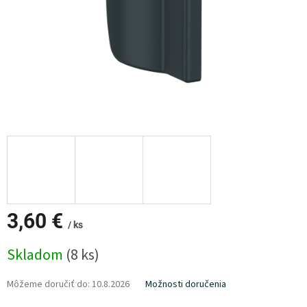
3,60 €
/ ks
Jednotková
Skladom
(8 ks)
cena:
Môžeme doručiť do:
10.8.2026
Možnosti doručenia