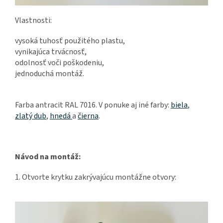
Vlastnosti:
vysoká tuhosť použitého plastu,
vynikajúca trvácnosť,
odolnosť voči poškodeniu,
jednoduchá montáž.
Farba antracit RAL 7016. V ponuke aj iné farby:
biela
,
zlatý dub
,
hnedá
a
čierna
.
Návod na montáž:
1. Otvorte krytku zakrývajúcu montážne otvory: