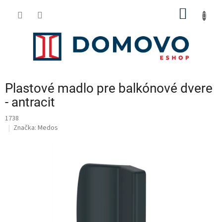
Prejsť
NÁKU
na
obsah
KOŠÍK
Plastové madlo pre balkónové dvere
- antracit
1738
Značka:
Medos