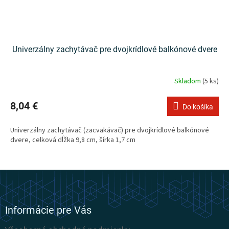
Univerzálny zachytávač pre dvojkrídlové balkónové dvere
Skladom
(5 ks)
8,04 €
Do košíka
Univerzálny zachytávač (zacvakávač) pre dvojkrídlové balkónové
dvere, celková dĺžka 9,8 cm, šírka 1,7 cm
Z
á
p
ä
Informácie pre Vás
t