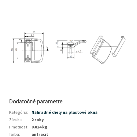
Dodatočné parametre
Kategória
:
Náhradné diely na plastové okná
Záruka
:
2 roky
Hmotnosť
:
0.024 kg
farba
:
antracit