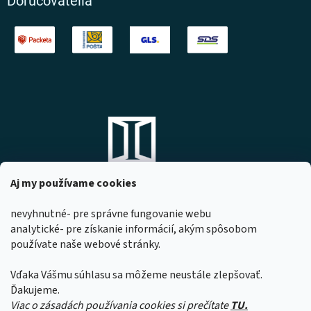
Doručovatelia
Aj my používame cookies
nevyhnutné- pre správne fungovanie webu
analytické- pre získanie informácií, akým spôsobom
DOMOVO s.r.o.
používate naše webové stránky.
Komárňanská 167
947 01 Hurbanovo
Vďaka Vášmu súhlasu sa môžeme neustále zlepšovať.
IČO: 53967518
Ďakujeme.
Viac o zásadách používania cookies si prečítate
TU.