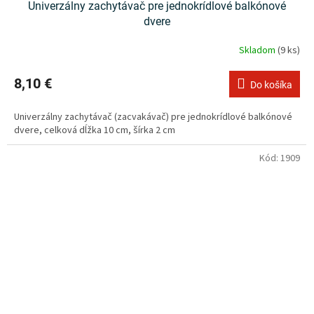
Univerzálny zachytávač pre jednokrídlové balkónové
dvere
Skladom
(9 ks)
8,10 €
Do košíka
Univerzálny zachytávač (zacvakávač) pre jednokrídlové balkónové
dvere, celková dĺžka 10 cm, šírka 2 cm
Kód:
1909