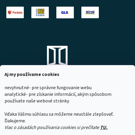
Aj my používame cookies
nevyhnutné- pre správne fungovanie webu
analytické- pre získanie informácií, akým spôsobom
DOMOVO s.r.o.
používate naše webové stránky.
Komárňanská 167
947 01 Hurbanovo
Vďaka Vášmu súhlasu sa môžeme neustále zlepšovať.
IČO: 53967518
Ďakujeme.
Viac o zásadách používania cookies si prečítate
TU.
Z dôvodu čerpania dovoleniek našimi