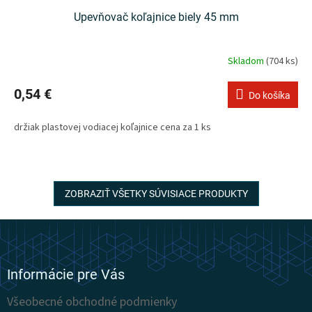
Upevňovač koľajnice biely 45 mm
Skladom
(704 ks)
0,54 €
Do košíka
držiak plastovej vodiacej koľajnice cena za 1 ks
ZOBRAZIŤ VŠETKY SÚVISIACE PRODUKTY
Z
á
p
ä
Informácie pre Vás
t
Všeobecné obchodné podmienky
i