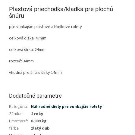
Plastová priechodka/kladka pre plochú
šnúru
pre vonkajšie plastové a hliníkové rolety
celková dĺžka: 47mm
celková šírka: 24mm
rozteč: 34mm
vhodná pre šnúru šírky 14mm
Dodatočné parametre
Kategória
:
Náhradné diely pre vonkajšie rolety
Záruka
:
2 roky
Hmotnosť
:
0.009 kg
farba
:
zlatý dub