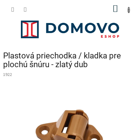
Prejsť
NÁKU
na
obsah
KOŠÍK
Plastová priechodka / kladka pre
plochú šnúru - zlatý dub
1922