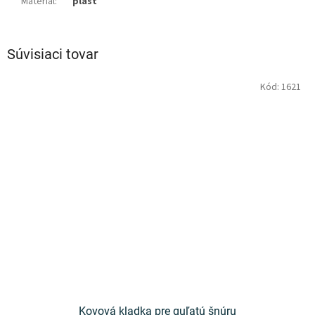
Materiál
:
plast
Súvisiaci tovar
Kód:
1621
Kovová kladka pre guľatú šnúru