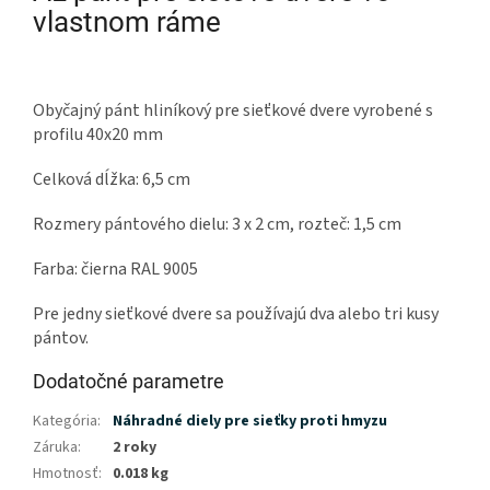
vlastnom ráme
Obyčajný pánt hliníkový pre sieťkové dvere vyrobené s
profilu 40x20 mm
Celková dĺžka: 6,5 cm
Rozmery pántového dielu: 3 x 2 cm, rozteč: 1,5 cm
Farba: čierna RAL 9005
Pre jedny sieťkové dvere sa používajú dva alebo tri kusy
pántov.
Dodatočné parametre
Kategória
:
Náhradné diely pre sieťky proti hmyzu
Záruka
:
2 roky
Hmotnosť
:
0.018 kg