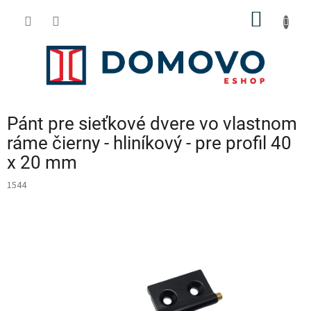
Prejsť
NÁKU
na
obsah
KOŠÍK
Pánt pre sieťkové dvere vo vlastnom
ráme čierny - hliníkový - pre profil 40
x 20 mm
1544