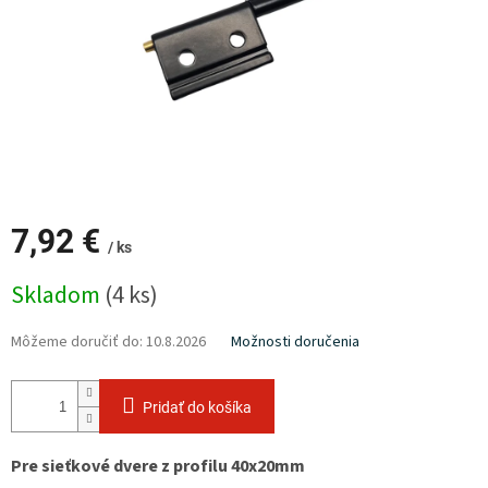
7,92 €
/ ks
Jednotková
Skladom
(4 ks)
cena:
Môžeme doručiť do:
10.8.2026
Možnosti doručenia
Pridať do košíka
Pre sieťkové dvere z profilu 40x20mm