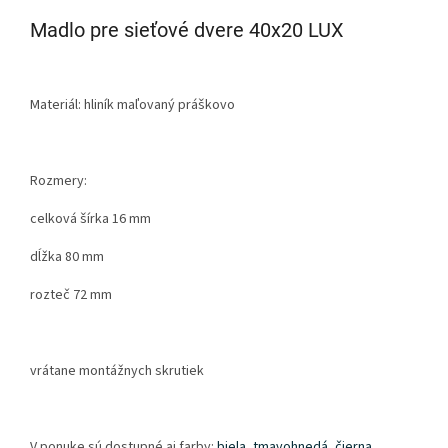
Madlo pre sieťové dvere 40x20 LUX
Materiál: hliník maľovaný práškovo
Rozmery:
celková šírka 16 mm
dĺžka 80 mm
rozteč 72 mm
vrátane montážnych skrutiek
V ponuke sú dostupné aj farby:
biela
,
tmavohnedá
,
čierna