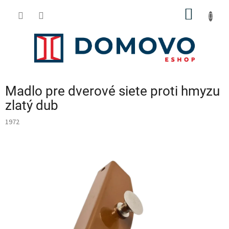
Prejsť
NÁKU
na
obsah
KOŠÍK
Madlo pre dverové siete proti hmyzu
zlatý dub
1972