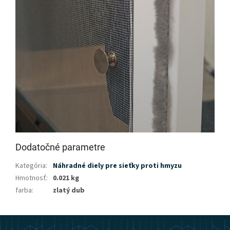
Dodatočné parametre
Kategória
:
Náhradné diely pre sieťky proti hmyzu
Hmotnosť
:
0.021 kg
farba
:
zlatý dub
Z