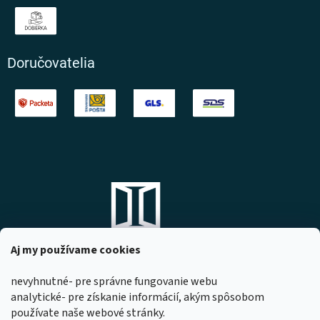
Doručovatelia
Aj my používame cookies
nevyhnutné- pre správne fungovanie webu
analytické- pre získanie informácií, akým spôsobom
DOMOVO s.r.o.
používate naše webové stránky.
Komárňanská 167