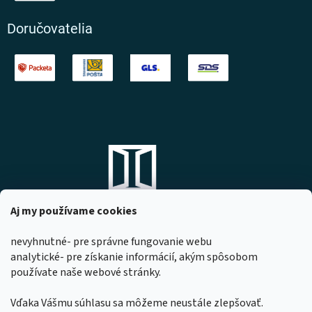
Doručovatelia
Aj my používame cookies
nevyhnutné- pre správne fungovanie webu
analytické- pre získanie informácií, akým spôsobom
DOMOVO s.r.o.
používate naše webové stránky.
Komárňanská 167
947 01 Hurbanovo
Vďaka Vášmu súhlasu sa môžeme neustále zlepšovať.