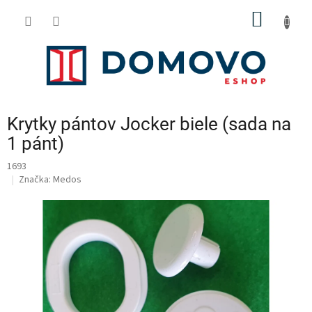
Prejsť
NÁKU
na
obsah
KOŠÍK
Krytky pántov Jocker biele (sada na
1 pánt)
1693
Značka:
Medos