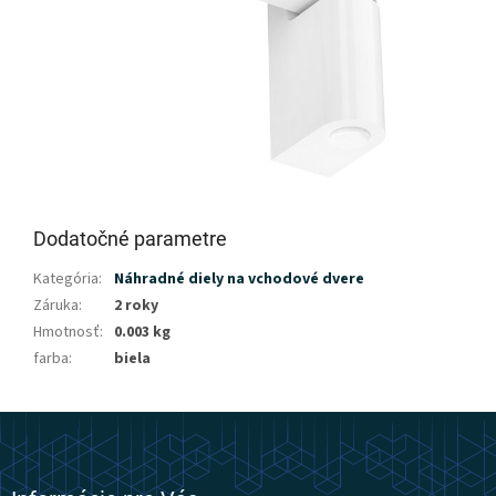
Dodatočné parametre
Kategória
:
Náhradné diely na vchodové dvere
Záruka
:
2 roky
Hmotnosť
:
0.003 kg
farba
:
biela
Z
á
p
ä