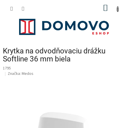
Prejsť
NÁKU
na
obsah
KOŠÍK
Krytka na odvodňovaciu drážku
Softline 36 mm biela
1795
Značka:
Medos