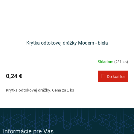
Krytka odtokovej drážky Modern - biela
Skladom
(231 ks)
0,24 €
Do košíka
Krytka odtokovej drážky. Cena za 1 ks
Z
á
p
ä
Informácie pre Vás