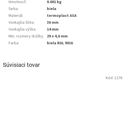
Hmotnosť
:
0.001 kg
farba
:
biela
Materiál
:
termoplast ASA
Vonkajšia šírka
:
36 mm
Vonkajšia výška
:
14 mm
Min. rozmery drážky
:
29 x 4,6 mm
Farba
:
biela RAL 9016
Súvisiaci tovar
Kód:
1276