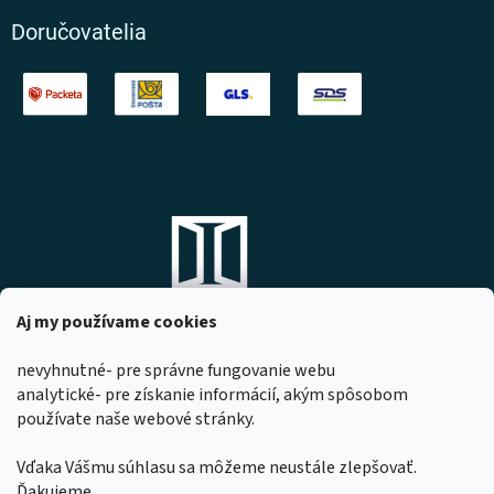
Doručovatelia
Aj my používame cookies
nevyhnutné- pre správne fungovanie webu
analytické- pre získanie informácií, akým spôsobom
DOMOVO s.r.o.
používate naše webové stránky.
Komárňanská 167
947 01 Hurbanovo
Vďaka Vášmu súhlasu sa môžeme neustále zlepšovať.
IČO: 53967518
Ďakujeme.