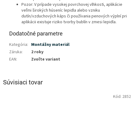
Pozor: V prípade vysokej povrchovej vlhkosti, aplikácie
veľmi širokých húseníc lepidla alebo vzniku
dutín/vzduchových káps či používania penových výplní pri
aplikácii existuje riziko tvorby bublín v zmesi lepidla.
Dodatočné parametre
Kategória
:
Montážny materiál
Záruka
:
2 roky
EAN
:
Zvoľte variant
Súvisiaci tovar
Kód:
2852