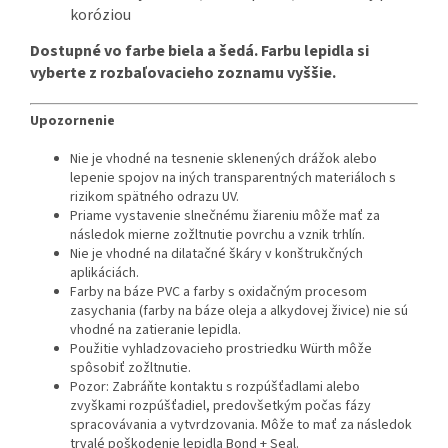
koróziou
Dostupné vo farbe biela a šedá. Farbu lepidla si
vyberte z rozbaľovacieho zoznamu vyššie.
Upozornenie
Nie je vhodné na tesnenie sklenených drážok alebo
lepenie spojov na iných transparentných materiáloch s
rizikom spätného odrazu UV.
Priame vystavenie slnečnému žiareniu môže mať za
následok mierne zožltnutie povrchu a vznik trhlín.
Nie je vhodné na dilatačné škáry v konštrukčných
aplikáciách.
Farby na báze PVC a farby s oxidačným procesom
zasychania (farby na báze oleja a alkydovej živice) nie sú
vhodné na zatieranie lepidla.
Použitie vyhladzovacieho prostriedku Würth môže
spôsobiť zožltnutie.
Pozor: Zabráňte kontaktu s rozpúšťadlami alebo
zvyškami rozpúšťadiel, predovšetkým počas fázy
spracovávania a vytvrdzovania. Môže to mať za následok
trvalé poškodenie lepidla Bond + Seal.