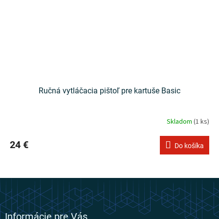
Ručná vytláčacia pištoľ pre kartuše Basic
Skladom
(1 ks)
24 €
Do košíka
Z
á
p
ä
Informácie pre Vás