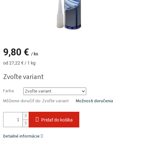
9,80 €
/ ks
Jednotková
od 27,22 € / 1 kg
cena:
Zvoľte variant
Farba
Môžeme doručiť do:
Zvoľte variant
Možnosti doručenia
Pridať do košíka
Detailné informácie