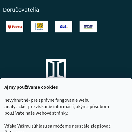
Doručovatelia
Aj my používame cookies
nevyhnutné- pre správne fungovanie webu
analytické- pre získanie informácií, akým spôsobom
DOMOVO s.r.o.
používate naše webové stránky.
Komárňanská 167
947 01 Hurbanovo
Vďaka Vášmu súhlasu sa môžeme neustále zlepšovať.
IČO: 53967518