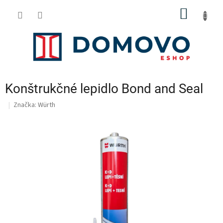
Prejsť
NÁKU
na
obsah
KOŠÍK
Konštrukčné lepidlo Bond and Seal
Značka:
Würth