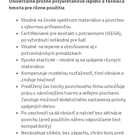
Univerzálne pružné polyuretánové lepidlo a tesniaca
hmota pre rôzne použitia
Vhodné na široké spektrum materiálov a povrchov
s výbornou priľnavosťou
Certifikované pre kontakt s potravinami (ISEGA),
po vytvrdnutí neškodné pre ľudí
Vhodné na lepenie a utesňovanie aj v
potravinárskych prevádzkach
Vysoko elastické – vhodné aj na spájanie rôznych
materiálov
Kompenzuje rozdielnu rozťažnosť, tlmí vibrácie a
znižuje hlučnosť
Predĺžený čas tvorby povrchového filmu umožňuje
prácu s náročnejšími tvarmi a veľkými plochami.
Zaručuje možnosť dodatočného nastavenia polohy
spájaných dielov.
Po zaschnutí sa dá obrúsiť a natrieť bez aktivácie
povrchu (pred použitím náteru odporúčame test
kompatibility)
Neobsahuje silikón, bez zápachu, chráni kovy pred