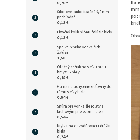
Bale
0,20 €
m
Silonové lanko fixačné 0,8 mm
potr
priehľadné
0,18 €
krídl
Fixačný kolík silónu žalúzie biely
Obsa
0,18 €
Spojka rebríka vonkajších
žalúzií
1,50 €
Otočný držiak na sieťku proti
hmyzu - biely
0,48 €
Guma na uchytenie sieťoviny do
rámu sieťky biela
0,54 €
Šnúra pre vonkajšie rolety s
kruhovým prierezom - biela
0,54 €
Krytka na odvodňovaciu drážku
biela
0,24 €