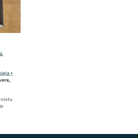
á
,
biela +
vere,
roletu
ie