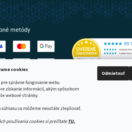
obné metódy
ívame cookies
Odmietnuť
ovatelia
 pre správne fungovanie webu
pre získanie informácií, akým spôsobom
še webové stránky.
 súhlasu sa môžeme neustále zlepšovať.
a
né
ách používania cookies si prečítate
TU.