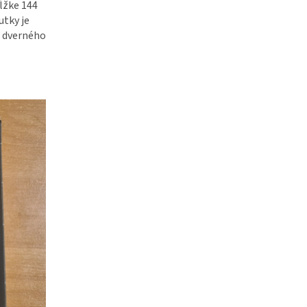
dĺžke 144
utky je
o dverného