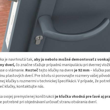
ka je navrhnutá tak,
aby ju nebolo možné demontovať z vonkaj
ny dverí,
čo značne sťažuje prípadnú manipuláciu pri dvernej vložk
se o vlámanie.
Rozteč
tejto kľučky na dvere
je 92 mm
– kľučka pa
inu plastových dverí. Pre istotu si porovnajte rozmery vašej pôvod
nej kľučky s rozmermi v technickej špecifikácii. V prípade, že potre
eč kľučky, kontaktujte nás.
a svojej premyslenej konštrukcii
je kľučka vhodná pre ľavé aj pr
je potrebné pri objednávaní určovať stranu otvárania dverí.