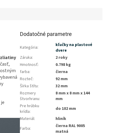
Dodatočné parametre
kľučky na plastové
Kategória
:
dvere
zliatiny
Záruka
:
2 roky
časť,
Hmotnosť
:
0.798 kg
rnostným
farba
:
čierna
 vybavená
Rozteč
:
92 mm
hy
Šírka štítu
:
32 mm
Rozmery
8 mm x 8 mm x 144
štvorhranu
:
mm
 je
Pre hrúbku
do 102 mm
krídla
:
Materiál
:
hliník
čierna RAL 9005
Farba
:
matná