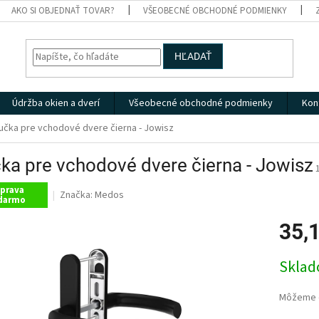
AKO SI OBJEDNAŤ TOVAR?
VŠEOBECNÉ OBCHODNÉ PODMIENKY
HĽADAŤ
Údržba okien a dverí
Všeobecné obchodné podmienky
Kon
učka pre vchodové dvere čierna - Jowisz
ka pre vchodové dvere čierna - Jowisz
prava
Značka:
Medos
darmo
35,
Jednotk
Skla
cena:
Môžeme d