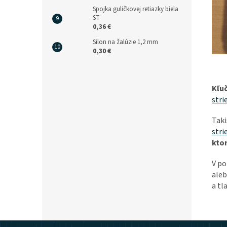
Spojka guličkovej retiazky biela
ST
0,36 €
Silon na žalúzie 1,2 mm
0,30 €
Kľu
stri
Taki
stri
ktor
V p
aleb
a tl
Z