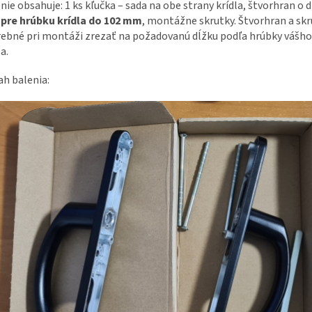
nie obsahuje: 1 ks kľučka – sada na obe strany krídla, štvorhran o 
m
pre hrúbku krídla do 102 mm
, montážne skrutky. Štvorhran a skr
ebné pri montáži zrezať na požadovanú dĺžku podľa hrúbky vášh
a.
h balenia: