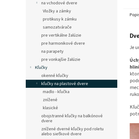
na vchodové dvere
Vložky a zámky
Popi
protikusy k zámku
samozatvárače
pre vertikálne žalúzie
Dve
pre harmonikové dvere
Je u
na parapety
pre vonkajšie žalúzie
Úchy
hlin
Kľučky
ktor
okenné kľučky
pod
kľučky na plastové dvere
mech
madlo - kľučka
ruko
znížené
Kľuč
klasické
potr
obojstranné kľučky na balkónové
dvere
znížené dverné kľučky pod roletu
alebo sieťkové dvere