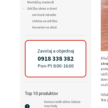
Montážny materiál
Údržba okien a dverí
servisné náradie
chémia na údržbu
tesnenie na okná
Zavolaj a objednaj
0918 338 382
Kľuč
stra
Pon-Pt 8:00-16:00
poku
väčš
dver
rozt
Top 10 produktov
Vďak
Nie 
Kotviaci kolík silónu žalúzie
maxi biely