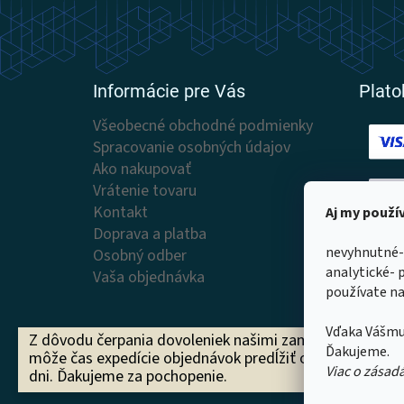
á
p
ä
t
Informácie pre Vás
Plat
i
e
Všeobecné obchodné podmienky
Spracovanie osobných údajov
Ako nakupovať
Vrátenie tovaru
Kontakt
Aj my použ
Doprava a platba
Doruč
nevyhnutné-
Osobný odber
analytické- 
Vaša objednávka
používate na
Vďaka Vášmu
Z dôvodu čerpania dovoleniek našimi zamestnancami s
Ďakujeme.
môže čas expedície objednávok predĺžiť o 1 až 2 pracov
Viac o zásad
dni. Ďakujeme za pochopenie.