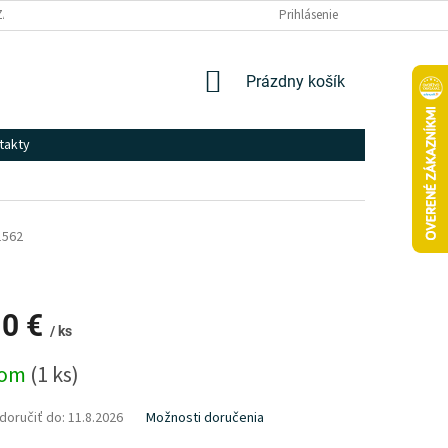
ZÁSADY SPRACOVANIA A OCHRANY OSOBNÝCH ÚDAJOV
Prihlásenie
NÁKUPNÝ
Prázdny košík
KOŠÍK
takty
1562
10 €
/ ks
ová
dom
(1 ks)
oručiť do:
11.8.2026
Možnosti doručenia