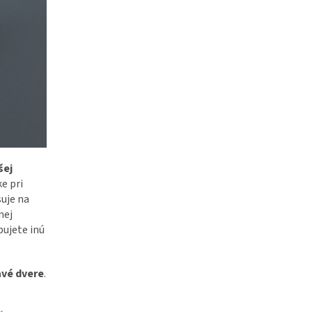
šej
e pri
suje na
nej
bujete inú
avé dvere
.