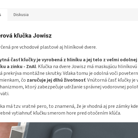
s
Diskusia
rová kľučka Jowisz
rčená pre vchodové plastové aj hliníkové dvere.
tná časť kľučky je vyrobená z hliníku a jej telo z veľmi odolnej 
íku a zinku - ZnAl
. Kľučka na dvere Jowisz má maskujúcu hliníkovú 
á prekrýva montážne skrutky. Vďaka tomu je odolná voči povete
mienkam, čo
zaručuje jej dlhú životnosť
. Vnútorná časť kľučky je
anizmom, ktorý zabezpečuje udržanie správnej vodorovnej polo
väti.
ka má tzv. vratné pero, to znamená, že je vhodná aj pre zámky kde
ebné vytiahnuť kľučku smerom hore pred otočením kľúča.