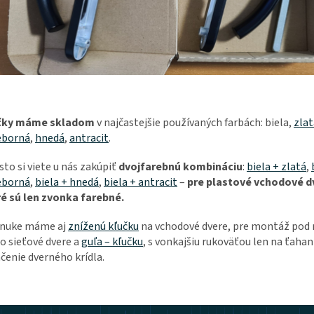
čky máme skladom
v najčastejšie používaných farbách: biela,
zlat
eborná
,
hnedá
,
antracit
.
sto si viete u nás zakúpiť
dvojfarebnú kombináciu
:
biela + zlatá
,
eborná
,
biela + hnedá
,
biela + antracit
–
pre plastové vchodové d
é sú len zvonka farebné.
onuke máme aj
zníženú kľučku
na vchodové dvere, pre montáž pod 
o sieťové dvere a
guľa – kľučku
, s vonkajšiu rukoväťou len na ťahan
ačenie dverného krídla.