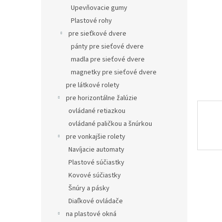
Upevňovacie gumy
Plastové rohy
pre sieťkové dvere
pánty pre sieťové dvere
madla pre sieťové dvere
magnetky pre sieťové dvere
pre látkové rolety
pre horizontálne žalúzie
ovládané retiazkou
ovládané paličkou a šnúrkou
pre vonkajšie rolety
Navíjacie automaty
Plastové súčiastky
Kovové súčiastky
Šnúry a pásky
Diaľkové ovládače
na plastové okná