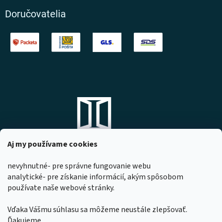
Doručovatelia
Aj my používame cookies
nevyhnutné- pre správne fungovanie webu
analytické- pre získanie informácií, akým spôsobom
DOMOVO s.r.o.
používate naše webové stránky.
Komárňanská 167
947 01 Hurbanovo
Vďaka Vášmu súhlasu sa môžeme neustále zlepšovať.
IČO: 53967518
Ďakujeme.