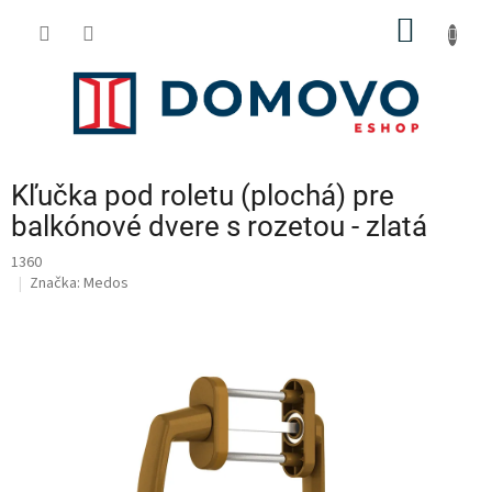
Prejsť
NÁKU
na
obsah
KOŠÍK
Kľučka pod roletu (plochá) pre
balkónové dvere s rozetou - zlatá
1360
Značka:
Medos