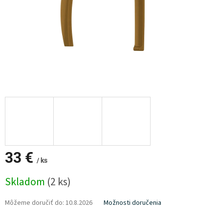
33 €
/ ks
Jednotková
Skladom
(2 ks)
cena:
Môžeme doručiť do:
10.8.2026
Možnosti doručenia