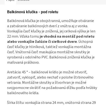
Balkónová kľučka - pod roletu
Balkónová kľučka je obojstranná, umožňuje otváranie
a zatváranie balkónových dverí z vnútra aj z vonka.
Vonkajšia časť kľučky je znížená, jej celková výška je len
22 mm. Vďaka tomu
je vhodná na montáž pod roletu
alebo vonkajšie žalúzie či sieťkové dvere
. Úchopná
časť kľučky je hliníková, taktiež vonkajšia montážna
časť. Vnútorná časť maskujúca montážne skrutky je
vyrobená s odolného PVC. Balkónová znížená kľučka je
maľovaná práškovo.
Aretácia: 45 ° – balkónové krídlo je možné otvoriť,
zatvoriť, vyklopiť, alebo nechať v polohe štrbinového
vetrania. Montážne skrutky a štvorhran je možné
svojpomocne skrátiť na požadovanú dĺžku podľa hrúbky
balkónového krídla.
Šírka štítu: vonkajšia strana 24 mm, vnútorná strana 29