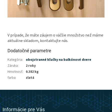
V prípade, že máte záujem o väčšie množstvo než máme
aktuálne skladom, kontaktujte nás.
Dodatočné parametre
Kategória
:
obojstranné kľučky na balkónové dvere
Záruka
:
2 roky
Hmotnosť
:
0.382 kg
farba
:
zlatá
Z
á
p
ä
Informácie pre Vás