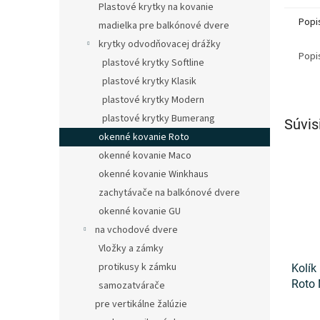
Plastové krytky na kovanie
Popi
madielka pre balkónové dvere
krytky odvodňovacej drážky
Popi
plastové krytky Softline
plastové krytky Klasik
plastové krytky Modern
plastové krytky Bumerang
Súvis
okenné kovanie Roto
okenné kovanie Maco
okenné kovanie Winkhaus
zachytávače na balkónové dvere
okenné kovanie GU
na vchodové dvere
Vložky a zámky
protikusy k zámku
Kolík
Roto
samozatvárače
pre vertikálne žalúzie