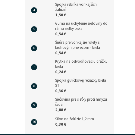
Spojka rebríka vonkajších
žalúzií
1,50 €
Guma na uchytenie sieťoviny do
rámu sieťky biela
0,54 €
Šnúra pre vonkajšie rolety s
kruhovým prierezom - biela
0,54 €
Krytka na odvodňovaciu drážku
biela
0,24 €
Spojka guličkovej retiazky biela
ST
0,36 €
Sieťovina pre sieťky proti hmyzu
šedá
2,88 €
Silon na žalúzie 1,2 mm
0,30 €