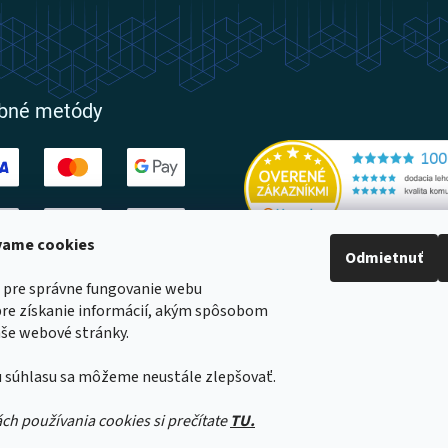
obné metódy
ívame cookies
Odmietnuť
ovatelia
 pre správne fungovanie webu
pre získanie informácií, akým spôsobom
še webové stránky.
 súhlasu sa môžeme neustále zlepšovať.
a
né
ách používania cookies si prečítate
TU.