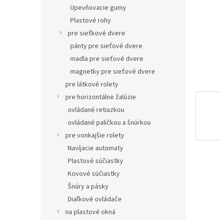
Upevňovacie gumy
Plastové rohy
pre sieťkové dvere
pánty pre sieťové dvere
madla pre sieťové dvere
magnetky pre sieťové dvere
pre látkové rolety
pre horizontálne žalúzie
ovládané retiazkou
ovládané paličkou a šnúrkou
pre vonkajšie rolety
Navíjacie automaty
Plastové súčiastky
Kovové súčiastky
Šnúry a pásky
Diaľkové ovládače
na plastové okná