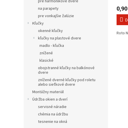
pre harmonikové dvere
0,90
na parapety
pre vonkajšie žalúzie
D
Kľučky
okenné kľučky
Roto 
kľučky na plastové dvere
madlo - kľučka
znížené
klasické
obojstranné kľučky na balkónové
dvere
znížené dverné kľučky pod roletu
alebo sieťkové dvere
Montážny materiál
Údržba okien a dverí
servisné náradie
chémia na údržbu
tesnenie na okná