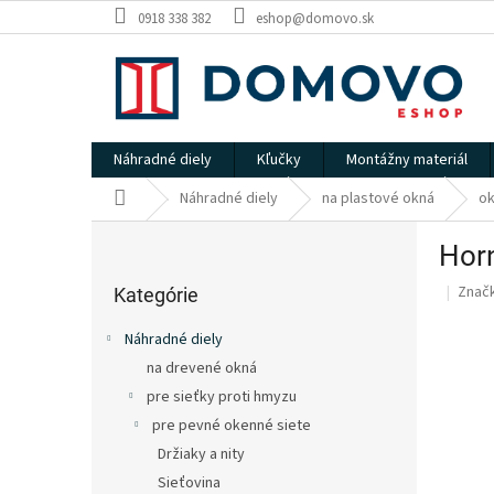
Prejsť
0918 338 382
eshop@domovo.sk
na
obsah
Náhradné diely
Kľučky
Montážny materiál
Domov
Náhradné diely
na plastové okná
ok
B
Horn
o
Preskočiť
č
Znač
kategórie
Kategórie
n
ý
Náhradné diely
p
na drevené okná
a
pre sieťky proti hmyzu
n
e
pre pevné okenné siete
l
Držiaky a nity
Sieťovina