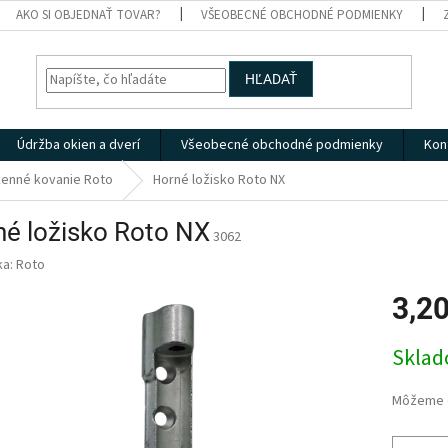
AKO SI OBJEDNAŤ TOVAR?
VŠEOBECNÉ OBCHODNÉ PODMIENKY
HĽADAŤ
Údržba okien a dverí
Všeobecné obchodné podmienky
Kon
enné kovanie Roto
Horné ložisko Roto NX
é ložisko Roto NX
3062
ka:
Roto
3,2
Jednotk
Skla
cena:
Môžeme d