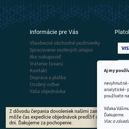
Z
á
p
ä
t
Informácie pre Vás
Plat
i
e
Všeobecné obchodné podmienky
Spracovanie osobných údajov
Ako nakupovať
Vrátenie tovaru
Kontakt
Aj my použ
Doprava a platba
Doruč
nevyhnutné-
Osobný odber
analytické- 
Vaša objednávka
používate na
Vďaka Vášmu
Z dôvodu čerpania dovoleniek našimi zamestnancami s
Ďakujeme.
môže čas expedície objednávok predĺžiť o 1 až 2 pracov
Viac o zásad
dni. Ďakujeme za pochopenie.