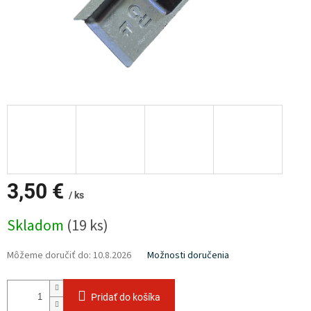
3,50 €
/ ks
Jednotková
Skladom
(19 ks)
cena:
Môžeme doručiť do:
10.8.2026
Možnosti doručenia
Pridať do košíka