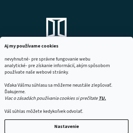
Aj my používame cookies
nevyhnutné- pre správne fungovanie webu
analytické- pre získanie informácií, akým spôsobom
DOMOVO s.r.o.
používate naše webové stránky.
Komárňanská 167
947 01 Hurbanovo
Vďaka Vášmu súhlasu sa môžeme neustále zlepšovať.
IČO: 53967518
Ďakujeme.
Viac o zásadách používania cookies si prečítate
TU.
Z dôvodu čerpania dovoleniek našimi
zamestnancami sa môže čas expedície
Váš súhlas môžete kedykoľvek odvolať.
objednávok predĺžiť o 1 až 2 pracovné dni.
Ďakujeme za pochopenie.
Vytvoril Shoptet
Nastavenie