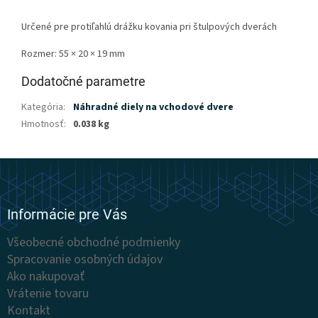
Určené pre protiľahlú drážku kovania pri štulpových dverách
Rozmer: 55 × 20 × 19 mm
Dodatočné parametre
Kategória
:
Náhradné diely na vchodové dvere
Hmotnosť
:
0.038 kg
Z
á
p
ä
Informácie pre Vás
t
Všeobecné obchodné podmienky
i
Spracovanie osobných údajov
e
Ako nakupovať
Vrátenie tovaru
Kontakt