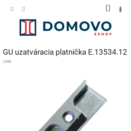
Prejsť
NÁKU
na
obsah
KOŠÍK
GU uzatváracia platnička E.13534.12
1096