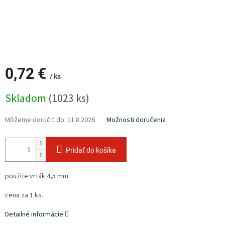
0,72 €
/ ks
Jednotková
Skladom
(1023 ks)
cena:
Môžeme doručiť do:
11.8.2026
Možnosti doručenia
Pridať do košíka
použite vrták 4,5 mm
cena za 1 ks.
Detailné informácie