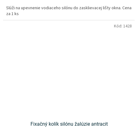
Slúži na upevnenie vodiaceho silónu do zasklievacej lišty okna. Cena
za 1 ks
Kód:
1428
Fixačný kolík silónu žalúzie antracit