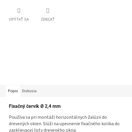
OPÝTAŤ SA
ZDIEĽAŤ
Popis
Diskusia
Fixačný červík Ø 2,4 mm
Používa sa pri montáži horizontálnych žalúzii do
drevených okien. Slúži na upevnenie fixačného kolika do
zasklievacej listy dreveného okna.