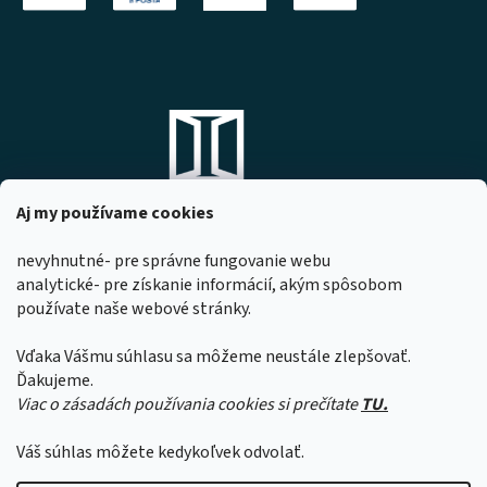
Aj my používame cookies
nevyhnutné- pre správne fungovanie webu
analytické- pre získanie informácií, akým spôsobom
DOMOVO s.r.o.
používate naše webové stránky.
Komárňanská 167
947 01 Hurbanovo
Vďaka Vášmu súhlasu sa môžeme neustále zlepšovať.
IČO: 53967518
Ďakujeme.
Viac o zásadách používania cookies si prečítate
TU.
Z dôvodu čerpania dovoleniek našimi
zamestnancami sa môže čas expedície
Váš súhlas môžete kedykoľvek odvolať.
objednávok predĺžiť o 1 až 2 pracovné dni.
Ďakujeme za pochopenie.