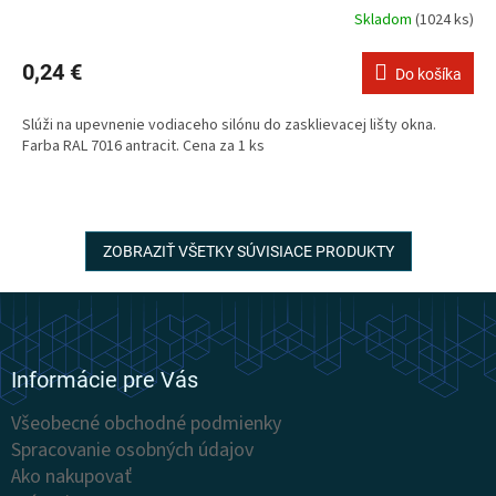
Skladom
(1024 ks)
0,24 €
Do košíka
Slúži na upevnenie vodiaceho silónu do zasklievacej lišty okna.
Farba RAL 7016 antracit. Cena za 1 ks
ZOBRAZIŤ VŠETKY SÚVISIACE PRODUKTY
Z
á
p
ä
Informácie pre Vás
t
Všeobecné obchodné podmienky
i
Spracovanie osobných údajov
e
Ako nakupovať