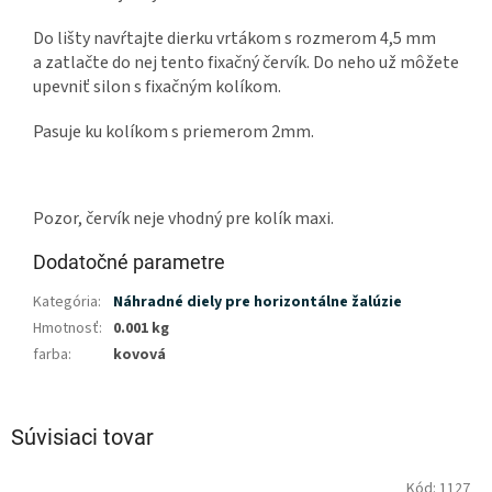
Do lišty navŕtajte dierku vrtákom s rozmerom 4,5 mm
a zatlačte do nej tento fixačný červík. Do neho už môžete
upevniť silon s fixačným kolíkom.
Pasuje ku kolíkom s priemerom 2mm.
Pozor, červík neje vhodný pre kolík maxi.
Dodatočné parametre
Kategória
:
Náhradné diely pre horizontálne žalúzie
Hmotnosť
:
0.001 kg
farba
:
kovová
Súvisiaci tovar
Kód:
1127