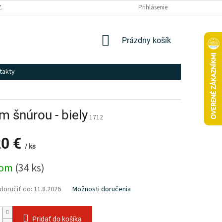
ZÁSADY SPRACOVANIA A OCHRANY OSOBNÝCH ÚDAJOV
Prihlásenie
NÁKUPNÝ
Prázdny košík
KOŠÍK
takty
m šnúrou - biely
1712
20 €
/ ks
ová
dom
(34 ks)
oručiť do:
11.8.2026
Možnosti doručenia
Pridať do košíka