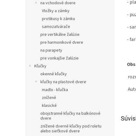
- pl
na vchodové dvere
Vložky a zámky
- pu
protikusy k zámku
samozatvárače
- sa
pre vertikálne žalúzie
- fa
pre harmonikové dvere
na parapety
pre vonkajšie žalúzie
Obsa
Kľučky
okenné kľučky
rozm
kľučky na plastové dvere
Auto
madlo - kľučka
znížené
klasické
obojstranné kľučky na balkónové
Súvis
dvere
znížené dverné kľučky pod roletu
alebo sieťkové dvere