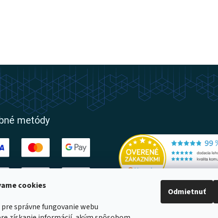
obné metódy
ívame cookies
Odmietnuť
ovatelia
 pre správne fungovanie webu
pre získanie informácií, akým spôsobom