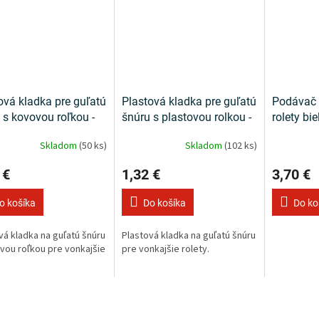
ová kladka pre guľatú
Plastová kladka pre guľatú
Podávač 
 s kovovou roľkou -
šnúru s plastovou rolkou -
rolety bie
biela
Skladom
(50 ks)
Skladom
(102 ks)
 €
1,32 €
3,70 €
o košíka
Do košíka
Do ko
vá kladka na guľatú šnúru
Plastová kladka na guľatú šnúru
vou roľkou pre vonkajšie
pre vonkajšie rolety.