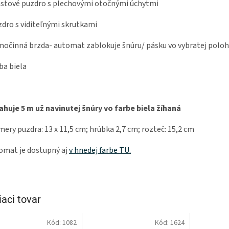
astové puzdro s plechovými otočnými úchytmi
zdro s viditeľnými skrutkami
močinná brzda- automat zablokuje šnúru/ pásku vo vybratej polo
rba biela
huje 5 m už navinutej šnúry vo farbe biela žíhaná
ery puzdra: 13 x 11,5 cm; hrúbka 2,7 cm; rozteč: 15,2 cm
mat je dostupný aj
v hnedej farbe TU.
iaci tovar
Kód:
1082
Kód:
1624