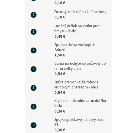
0,18 €
Fixačný kolík silónu žalúzie biely
0,18 €
Otočný držiak na sieťku proti
hmyzu - biely
0,48 €
Spojka rebríka vonkajších
žalúzií
1,50 €
Guma na uchytenie sieťoviny do
rámu sieťky biela
0,54 €
Šnúra pre vonkajšie rolety s
kruhovým prierezom - biela
0,54 €
Krytka na odvodňovaciu drážku
biela
0,24 €
Spojka guličkovej retiazky biela
ST
0,36 €