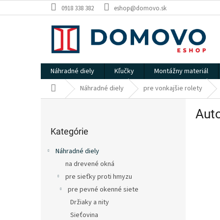
Prejsť
0918 338 382
eshop@domovo.sk
na
obsah
Náhradné diely
Kľučky
Montážny materiál
Domov
Náhradné diely
pre vonkajšie rolety
B
Auto
o
Preskočiť
č
kategórie
Kategórie
n
ý
Náhradné diely
p
na drevené okná
a
pre sieťky proti hmyzu
n
e
pre pevné okenné siete
l
Držiaky a nity
Sieťovina