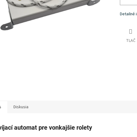
Detailné 
TLAČ
s
Diskusia
íjací automat pre vonkajšie rolety