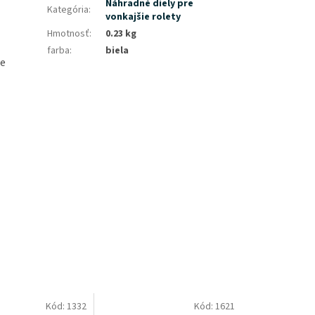
Náhradné diely pre
Kategória
:
vonkajšie rolety
Hmotnosť
:
0.23 kg
farba
:
biela
he
Kód:
1332
Kód:
1621