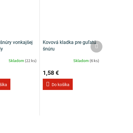
šnúry vonkajšej
Kovová kladka pre guľatú
Ďalší
produkt
ly
šnúru
Skladom
(22 ks)
Skladom
(6 ks)
1,58 €
šíka
Do košíka