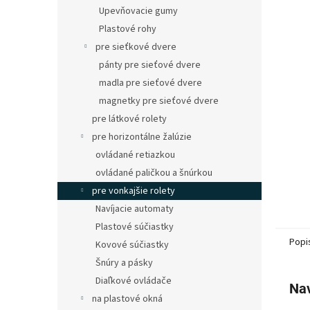
Upevňovacie gumy
Plastové rohy
pre sieťkové dvere
pánty pre sieťové dvere
madla pre sieťové dvere
magnetky pre sieťové dvere
pre látkové rolety
pre horizontálne žalúzie
ovládané retiazkou
ovládané paličkou a šnúrkou
pre vonkajšie rolety
Navíjacie automaty
Plastové súčiastky
Popi
Kovové súčiastky
Šnúry a pásky
Diaľkové ovládače
Nav
na plastové okná