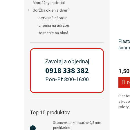
Montážny materiál
Údržba okien a dverí
servisné náradie
chémia na údržbu
tesnenie na okná
Plast
šnúru
biela
Zavolaj a objednaj
0918 338 382
1,50
Pon-Pt 8:00-16:00
D
Plasto
s kovo
rolety.
Top 10 produktov
Silonové lanko fixačné 0,8 mm
priehľadné