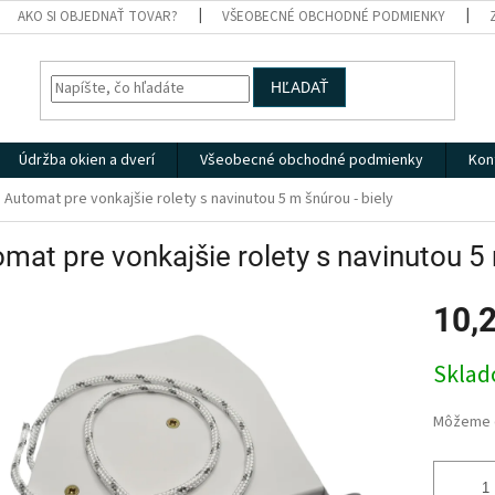
AKO SI OBJEDNAŤ TOVAR?
VŠEOBECNÉ OBCHODNÉ PODMIENKY
HĽADAŤ
Údržba okien a dverí
Všeobecné obchodné podmienky
Kon
Automat pre vonkajšie rolety s navinutou 5 m šnúrou - biely
mat pre vonkajšie rolety s navinutou 5 
10,
Jednotk
Skla
cena:
Môžeme d