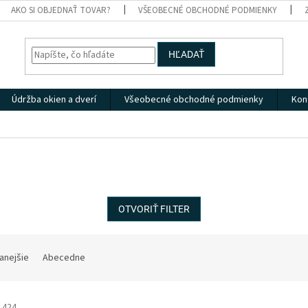
AKO SI OBJEDNAŤ TOVAR?
VŠEOBECNÉ OBCHODNÉ PODMIENKY
HĽADAŤ
Údržba okien a dverí
Všeobecné obchodné podmienky
Kon
OTVORIŤ FILTER
anejšie
Abecedne
1424