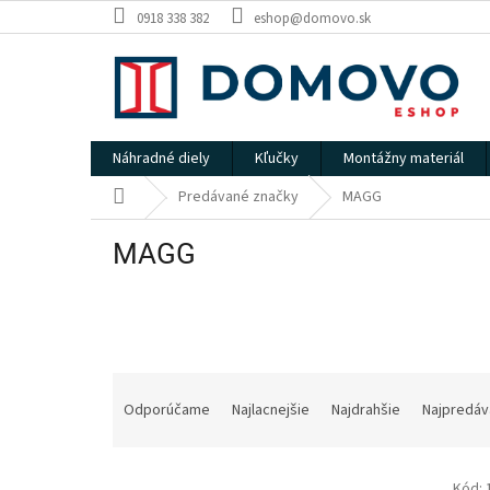
Prejsť
0918 338 382
eshop@domovo.sk
na
obsah
Náhradné diely
Kľučky
Montážny materiál
Domov
Predávané značky
MAGG
MAGG
R
a
Odporúčame
Najlacnejšie
Najdrahšie
Najpredáv
d
e
V
n
Kód: