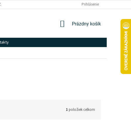
ZÁSADY SPRACOVANIA A OCHRANY OSOBNÝCH ÚDAJOV
Prihlásenie
NÁKUPNÝ
Prázdny košík
KOŠÍK
takty
1
položiek celkom